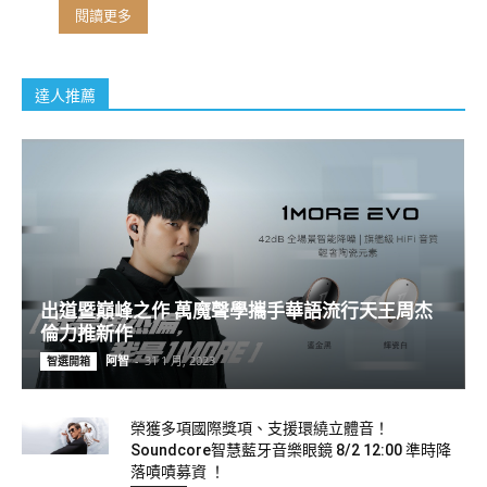
閱讀更多
達人推薦
出道暨巔峰之作 萬魔聲學攜手華語流行天王周杰
倫力推新作
阿智
-
31 1 月, 2023
智選開箱
榮獲多項國際獎項、支援環繞立體音！
Soundcore智慧藍牙音樂眼鏡 8/2 12:00 準時降
落嘖嘖募資 ！