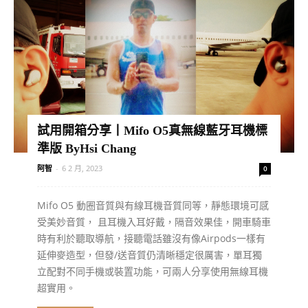
試用開箱分享丨Mifo O5真無線藍牙耳機標
準版 ByHsi Chang
阿智
-
6 2 月, 2023
0
Mifo O5 動圈音質與有線耳機音質同等，靜態環境可感
受美妙音質， 且耳機入耳好戴，隔音效果佳，開車騎車
時有利於聽取導航，接聽電話雖沒有像Airpods一樣有
延伸麥造型，但發/送音質仍清晰穩定很厲害，單耳獨
立配對不同手機或裝置功能，可兩人分享使用無線耳機
超實用。