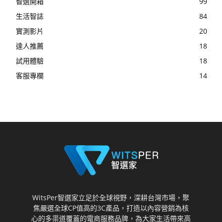
智選開箱
99
生活智誌
84
實測影片
20
達人推薦
18
試用體驗
18
客服專欄
14
WitsPer智選家立足於全球視野，深耕台灣市場，聚
焦嚴選全球CP值高的3C產品，打造以內容營銷為核
心的多渠道覆蓋的電商服務品牌，為大家生活帶來高