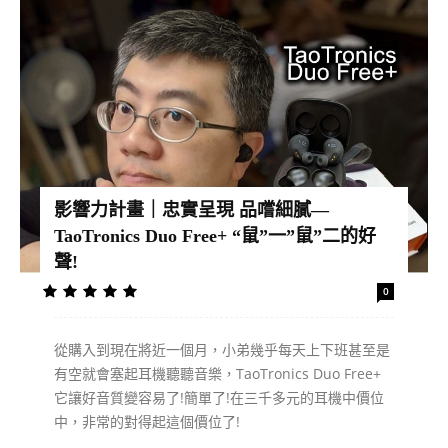
影響力計畫｜忠實呈現 品嚐細膩—
TaoTronics Duo Free+ “鼠”一”鼠”二的好
聲!
0
從購入到現在將近一個月，小弟幾乎每天上下班甚至是
有空就會塞起耳機聽聽音樂，TaoTronics Duo Free+
它讓好音質變容易了!簡單了!在三千多元的耳機中價位
中，非常的對得起這個價位了!