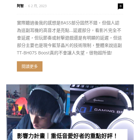
阿智
-
6 2 月, 2023
0
實際聽過後我的感想是BASS部分固然不錯，但個人認
為這副耳機的高音才是亮點...延遲部分，看影片完全不
會延遲，但玩節奏或射擊遊戲還是有明顯的延遲，但這
部分主要也是現今藍芽晶片的技術限制，整體來說這副
TT-BH07S Boost真的不會讓人失望，很物超所值!
閱讀更多
影響力計畫｜重低音愛好者的重點好評！