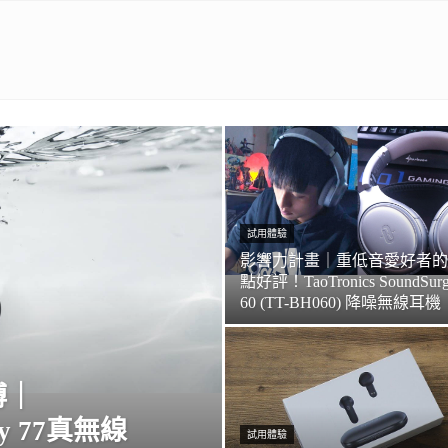
試用體驗
影響力計畫｜重低音愛好者的
點好評！TaoTronics SoundSur
60 (TT-BH060) 降噪無線耳機
縛｜
rty 77真無線
試用體驗