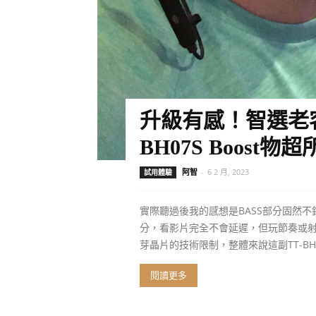
升級有感！智選老客戶：
BH07S Boost物
阿智
-
6 2 月, 2023
試用體驗
實際聽過後我的感想是BASS部分固然不
分，看影片完全不會延遲，但玩節奏或
芽晶片的技術限制，整體來說這副TT-BH0
閱讀更多