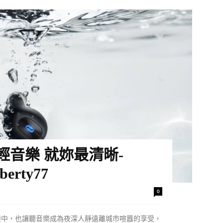
音樂 就妳最清晰-
berty77
0
樂中，也讓聽音樂成為夜深人靜遠離城市喧囂的享受，