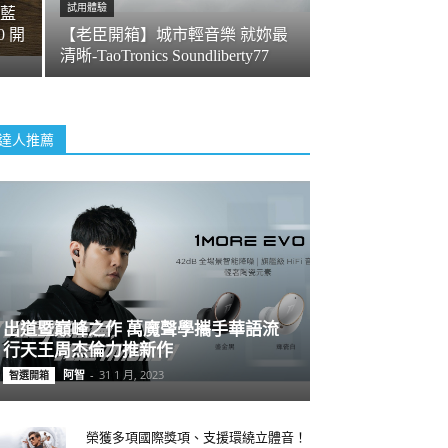
試用體驗
藍
0 開
【老臣開箱】城市輕音樂 就妳最
清晰-TaoTronics Soundliberty77
達人推薦
出道暨巔峰之作 萬魔聲學攜手華語流
行天王周杰倫力推新作
阿智
-
31 1 月, 2023
智選開箱
榮獲多項國際獎項、支援環繞立體音！