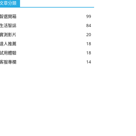
文章分類
智選開箱
99
生活智誌
84
實測影片
20
達人推薦
18
試用體驗
18
客服專欄
14