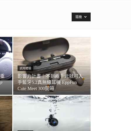
隨機
試用體驗
重
影響力計畫｜不到兩千元就可入
ge
手藍牙5.2真無線耳機 EppFun
Cute Meet 300開箱