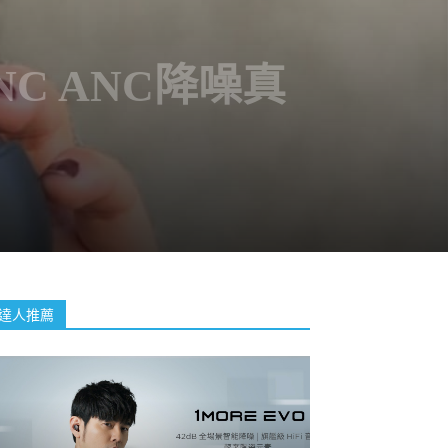
18NC ANC降噪真
達人推薦