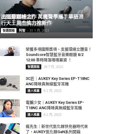
出道暨巔峰之作 萬魔聲學攜手華語流
行天王周杰倫力推新作
阿智
-
31 1 月, 2023
智選開箱
榮獲多項國際獎項、支援環繞立體音！
Soundcore智慧藍牙音樂眼鏡 8/2
12:00 準時降落嘖嘖募資 ！
28 7 月, 2022
智選開箱
3C匠｜AUKEY Key Series EP-T18NC
ANC降噪真無線藍牙耳機
8 2 月, 2023
達人推薦
電獺少女｜AUKEY Key Series EP-
T18NC ANC降噪真無線藍牙耳機
8 2 月, 2023
達人推薦
瘋先生｜新世代氮化鎵快充器時代來
了，AUKEY氮化鎵GaN系列開箱