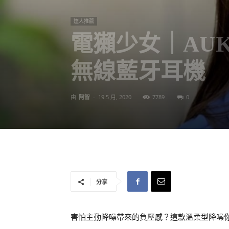
達人推薦
電獺少女｜AUKEY
無線藍牙耳機
由
阿智
-
19 5 月, 2020
7789
0
分享
害怕主動降噪帶來的負壓感？這款溫柔型降噪