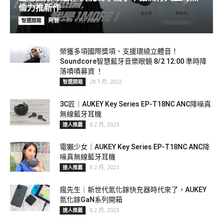
倫力推新作
阿智
-
31 1 月, 2023
智選開箱
榮獲多項國際獎項、支援環繞立體音！
Soundcore智慧藍牙音樂眼鏡 8/2 12:00 準時降
落嘖嘖募資 ！
28 7 月, 2022
智選開箱
3C匠｜AUKEY Key Series EP-T18NC ANC降噪真
無線藍牙耳機
8 2 月, 2023
達人推薦
電獺少女｜AUKEY Key Series EP-T18NC ANC降
噪真無線藍牙耳機
8 2 月, 2023
達人推薦
瘋先生｜新世代氮化鎵快充器時代來了，AUKEY
氮化鎵GaN系列開箱
8 2 月, 2023
達人推薦