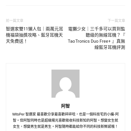
前一篇文章
下一篇文章
智選家雙11懶人包｜兩萬元耳
電獺少女｜三千多可以買到監
機福袋抽獎攻略、藍牙耳機天
聽級的無線耳機？『
天免費送！
TaoTronics Duo Free+ 』真無
線藍牙耳機評測
阿智
WitsPer 智選家 最喜歡分享最喜歡碎碎唸，也是一個科技宅的小編-阿
智。但阿智同時也是超級陽光喜歡吸收科技新知的阿智。想變女生就
女生，想變男生就是男生。阿智隨時都能給你不同的科技新鮮感哦！