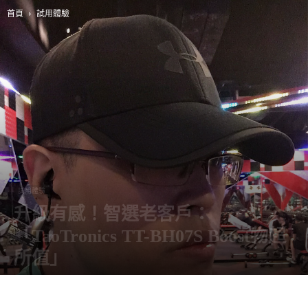
首頁
試用體驗
試用體驗
升級有感！智選老客戶：
「TaoTronics TT-BH07S Boost物超
所值」
由
阿智
-
1 11 月, 2019
8706
0