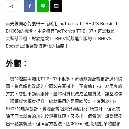
首先很開心能獲得一元試用TaoTronics TT-BH07S Boost(TT-
BH065)的機會，本身擁有TaoTronics TT-BH07，這是我第一
支藍芽耳機，對於這款TT-BH07低頻進化版的TT-BH07S
Boost也是相當期待進化的幅度！
外觀：
耳機的腔體明顯比TT-BH07小很多，這樣能讓配戴更舒適和穩
固，鯊魚鰭也改成能牢固裝在耳機上，不會像TT-BH07用套的
方式，會動不動就跑掉，腔體材質也改成金屬質感，讓整體做
工精細感大幅度提升，線材採用的是圓線設計，有別於TT-
BH07的扁線設計，實際配戴起來舒適度都有所提升，但這次
除了原本就有的功能按鍵長條匣，又多出一個電池，讓整體多
出一點累贅感，但照官方說法，因Φ10mm動態驅動單體體積