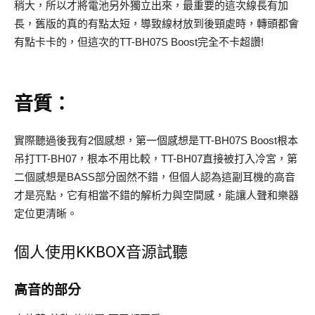
稍大，所以才將電池另外獨立出來，最重要的這次線長有加
長，舊版的真的有點太短，導致線材放到後頸處時，轉頭都會
有點卡卡的，但這次的TT-BH07S Boost完全不卡超讚!
音質：
實際聽過後我有2個感想，第一個感想是TT-BH07S Boost根本
吊打TT-BH07，根本不用比較，TT-BH07直接被打入冷宮，第
二個感想是BASS部分固然不錯，但個人認為這副耳機的高音
才是亮點，它有相當不錯的解析力與空間感，能讓人聲和樂器
定位更清晰。
個人使用KKBOX音源試聽
高音的部分