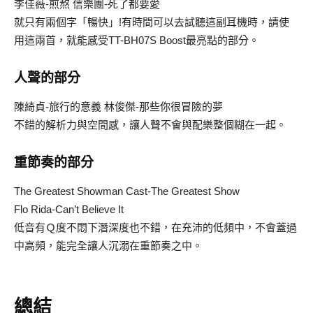
李佳薇-煎熬 信樂團-死了都要愛
就只有兩個字「暢快」!有時間可以去試聽這副耳機時，請使
用這兩首，就能感受TT-BH07S Boost最亮點的部分。
人聲的部分
陳綺貞-旅行的意義 林俊傑-那些你很冒險的夢
不錯的解析力與空間感，讓人聲不會與配樂整個糊在一起。
重節奏的部分
The Greatest Showman Cast-The Greatest Show
Flo Rida-Can’t Believe It
低音有Ｑ度不悶下潛深度也不錯，在充沛的低頻中，不會蓋過
中高頻，能完全讓人沉溺在重節奏之中。
總結