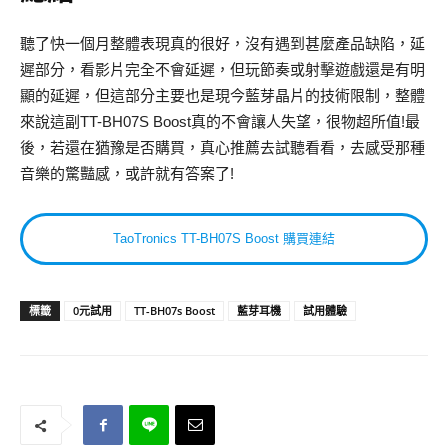
聽了快一個月整體表現真的很好，沒有遇到甚麼產品缺陷，延
遲部分，看影片完全不會延遲，但玩節奏或射擊遊戲還是有明
顯的延遲，但這部分主要也是現今藍芽晶片的技術限制，整體
來說這副TT-BH07S Boost真的不會讓人失望，很物超所值!最
後，若還在猶豫是否購買，真心推薦去試聽看看，去感受那種
音樂的驚豔感，或許就有答案了!
TaoTronics TT-BH07S Boost 購買連結
標籤
0元試用
TT-BH07s Boost
藍芽耳機
試用體驗