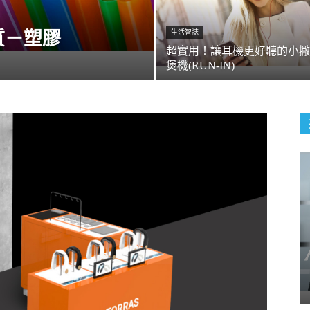
質－塑膠
生活智誌
超實用！讓耳機更好聽的小撇
煲機(RUN-IN)