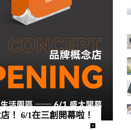
念店！ 6/1在三創開幕啦！
0