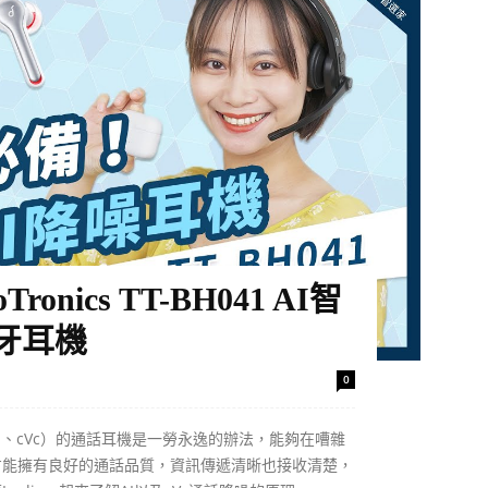
nics TT-BH041 AI智
牙耳機
0
I、cVc）的通話耳機是一勞永逸的辦法，能夠在嘈雜
方能擁有良好的通話品質，資訊傳遞清晰也接收清楚，