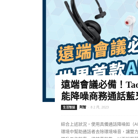
遠端會議必備！TaoTro
能降噪商務通話藍
阿智
-
8 2 月, 2023
生活智誌
綜合上述狀況，使用具備通話降噪如（A
環境中幫助通話者去除環境噪音，讓雙