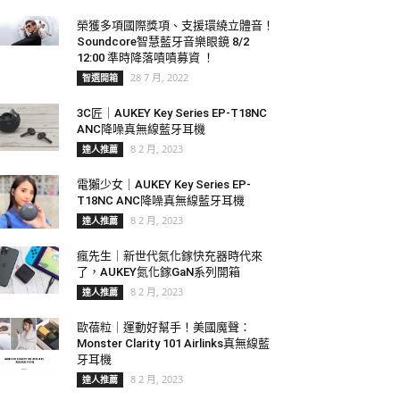
榮獲多項國際獎項、支援環繞立體音！
Soundcore智慧藍牙音樂眼鏡 8/2
12:00 準時降落嘖嘖募資 ！
28 7 月, 2022
智選開箱
3C匠｜AUKEY Key Series EP-T18NC
ANC降噪真無線藍牙耳機
8 2 月, 2023
達人推薦
電獺少女｜AUKEY Key Series EP-
T18NC ANC降噪真無線藍牙耳機
8 2 月, 2023
達人推薦
瘋先生｜新世代氮化鎵快充器時代來
了，AUKEY氮化鎵GaN系列開箱
8 2 月, 2023
達人推薦
歐蓓粒｜運動好幫手！美國魔聲：
Monster Clarity 101 Airlinks真無線藍
牙耳機
8 2 月, 2023
達人推薦