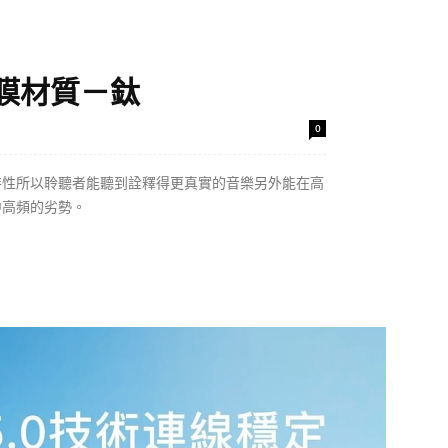
膜材質－鈦
0
特性所以聆聽者能聽到詮釋得更真實的音樂另外能在高
中高頻的劣勢。