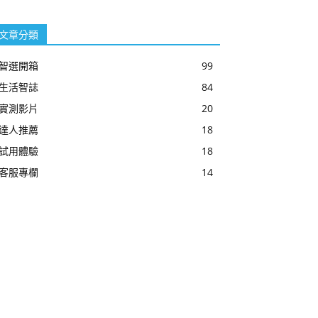
文章分類
智選開箱
99
生活智誌
84
實測影片
20
達人推薦
18
試用體驗
18
客服專欄
14