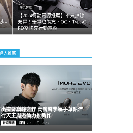
生活智誌
【2024行動電源推薦】不只無線
步–
充電！筆電也能充，QC、Type-C
PD雙快充行動電源
達人推薦
出道暨巔峰之作 萬魔聲學攜手華語流
行天王周杰倫力推新作
阿智
-
31 1 月, 2023
智選開箱