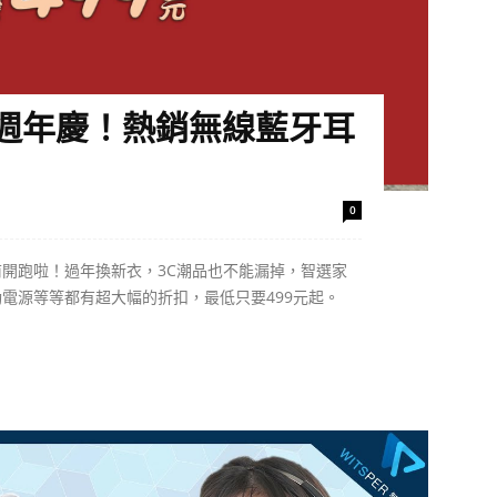
週年慶！熱銷無線藍牙耳
0
開跑啦！過年換新衣，3C潮品也不能漏掉，智選家
電源等等都有超大幅的折扣，最低只要499元起。