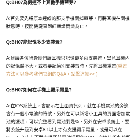
Q:BH07為何連不上其他手機藍芽?
A:首先要先將原本連線的那支手機關掉藍芽，再將耳機在關機
狀態時，按開機鍵直到紅藍燈閃爍為止。
Q:BH07能記憶多少支裝置?
A:建議各位智囊團們讓耳機只記憶最多兩支裝置，畢竟耳機內
的記憶體不大，或者要記憶別支裝置時，先將耳機重置
(重置
方法可以參考我們官網的Q&A，點擊這裡>> )
Q:BH07如何在手機上顯示電量?
A:在IOS系統上，會顯示在上面資訊列，就在手機電池的旁邊
會有一個小電池的符號，另外在可以新增小工具的頁面增加電
池的選項，可以完整看到電池剩幾%，另外在安卓系統上，要
將系統升級到安卓8.1以上才有支援顯示電量，或是可以在