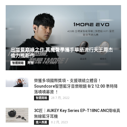
出道暨巔峰之作 萬魔聲學攜手華語流行天王周杰
倫力推新作
阿智
-
31 1 月, 2023
智選開箱
榮獲多項國際獎項、支援環繞立體音！
Soundcore智慧藍牙音樂眼鏡 8/2 12:00 準時降
落嘖嘖募資 ！
28 7 月, 2022
智選開箱
3C匠｜AUKEY Key Series EP-T18NC ANC降噪真
無線藍牙耳機
8 2 月, 2023
達人推薦