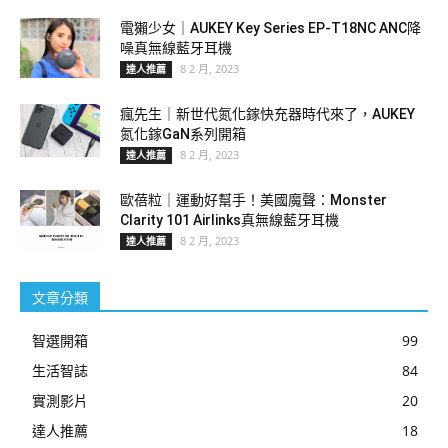
電獺少女｜AUKEY Key Series EP-T18NC ANC降
噪真無線藍牙耳機
8 2 月, 2023
達人推薦
瘋先生｜新世代氮化鎵快充器時代來了，AUKEY
氮化鎵GaN系列開箱
8 2 月, 2023
達人推薦
歐蓓粒｜運動好幫手！美國魔聲：Monster
Clarity 101 Airlinks真無線藍牙耳機
8 2 月, 2023
達人推薦
文章分類
智選開箱
99
生活智誌
84
實測影片
20
達人推薦
18