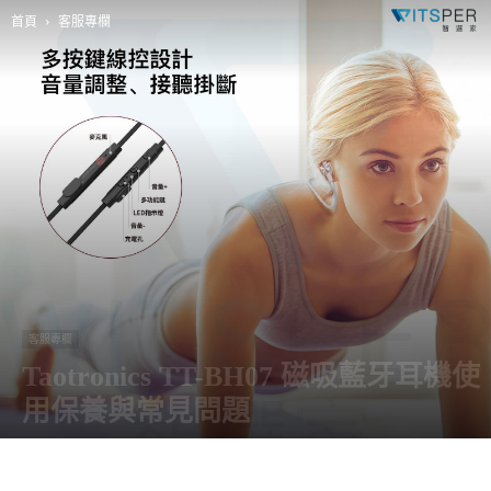
首頁
客服專欄
客服專欄
Taotronics TT-BH07 磁吸藍牙耳機使
用保養與常見問題
由
阿智
-
15 5 月, 2019
14527
0