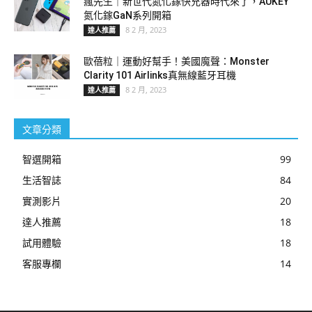
瘋先生｜新世代氮化鎵快充器時代來了，AUKEY
氮化鎵GaN系列開箱
8 2 月, 2023
達人推薦
歐蓓粒｜運動好幫手！美國魔聲：Monster
Clarity 101 Airlinks真無線藍牙耳機
8 2 月, 2023
達人推薦
文章分類
智選開箱
99
生活智誌
84
實測影片
20
達人推薦
18
試用體驗
18
客服專欄
14