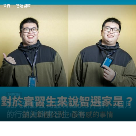
首頁
智選開箱
智選開箱
加入新創公司最有感的3件事｜9個月
的行銷編輯實習生心得
由
阿智
-
13 6 月, 2022
4563
0