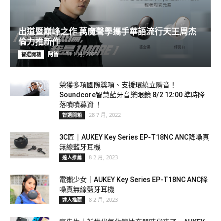
出道暨巔峰之作 萬魔聲學攜手華語流行天王周杰
倫力推新作
阿智
-
31 1 月, 2023
智選開箱
榮獲多項國際獎項、支援環繞立體音！
Soundcore智慧藍牙音樂眼鏡 8/2 12:00 準時降
落嘖嘖募資 ！
28 7 月, 2022
智選開箱
3C匠｜AUKEY Key Series EP-T18NC ANC降噪真
無線藍牙耳機
8 2 月, 2023
達人推薦
電獺少女｜AUKEY Key Series EP-T18NC ANC降
噪真無線藍牙耳機
8 2 月, 2023
達人推薦