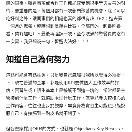
般的同事，轉達事項或合作工作都能感受到很平等與友善的對
待。更重要的是，每個月都有一次部門聚餐的機會，除了可以
吃好料之外，跟同事們的相處也真的都很有趣（EX：進去第
一個月的聚餐，臨時想到奧運在比賽，全部門的一起邊吃邊
看，夠有趣吧）。最後再強調一次，至今吃過的聚餐真的沒有
一次雷，我只想說一句，智選大法好！！！
知道自己為何努力
這點可能會有點抽象，只是我自己感觸很深所以覺得必須提一
下。現在普遍的企業，都是使用KPI去做個人工作效率的評
估，實習生或工讀生基本上是接觸不到這一塊的，常常都是主
管接到什麼工作，就協助處理什麼工作，就算能參與較核心的
工作內容，往往也止步於觀摩，畢竟身為實習生可能也只能說
服自己，有接觸到一點皮毛就不錯了。
但智選家採用OKR的方式，也就是 Objectives-Key Results，