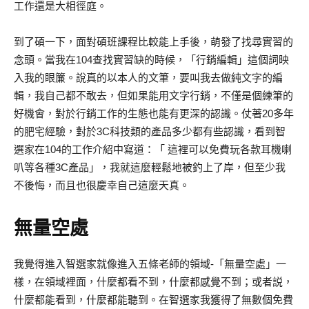
工作還是大相徑庭。
到了碩一下，面對碩班課程比較能上手後，萌發了找尋實習的
念頭。當我在104查找實習缺的時候，「行銷編輯」這個詞映
入我的眼簾。說真的以本人的文筆，要叫我去做純文字的編
輯，我自己都不敢去，但如果能用文字行銷，不僅是個練筆的
好機會，對於行銷工作的生態也能有更深的認識。仗著20多年
的肥宅經驗，對於3C科技類的產品多少都有些認識，看到智
選家在104的工作介紹中寫道：「 這裡可以免費玩各款耳機喇
叭等各種3C產品」，我就這麼輕鬆地被釣上了岸，但至少我
不後悔，而且也很慶幸自己這麼天真。
無量空處
我覺得進入智選家就像進入五條老師的領域-「無量空處」一
樣，在領域裡面，什麼都看不到，什麼都感覺不到；或者説，
什麼都能看到，什麼都能聽到。在智選家我獲得了無數個免費