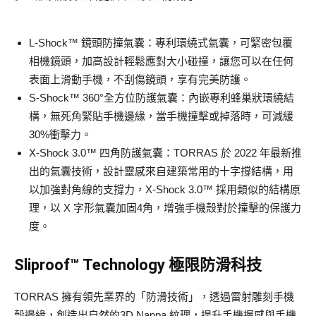
L-Shock™ 鏡頭防撞氣囊：專利環繞式氣囊，可緊密包覆
相機鏡頭，加高設計輕鬆應對大小碰撞，讓您可以在任何
表面上滑動手機，不刮傷鏡頭，享有完美防護。
S-Shock™ 360°全方位防護氣囊：內嵌專利蜂巢狀環繞結
構，無死角緊貼手機邊緣，當手機撞擊或掉落時，可減緩
30%衝擊力。
X-Shock 3.0™ 四角防護氣囊：TORRAS 於 2022 年最新推
出的氣囊技術，設計靈感來自建築常用的十字撐結構，用
以加強對角線的支撐力，X-Shock 3.0™ 採用類似的結構原
理，以 X 字形氣囊加固4角，增強手機殼對於撞擊的保護力
度。
Sliproof™ Technology 極限防滑科技
TORRAS 擁有領先業界的「防滑技術」，透過雷射雕刻手機
殼邊緣，創造出自然的3D Nappa 紋理，提升手機握感與手機