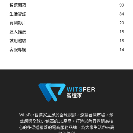
智選開箱
99
生活智誌
84
實測影片
20
達人推薦
18
試用體驗
18
客服專欄
14
WitsPer智選家立足於全球視野，深耕台灣市場，聚
焦嚴選全球CP值高的3C產品，打造以內容營銷為核
心的多渠道覆蓋的電商服務品牌，為大家生活帶來高