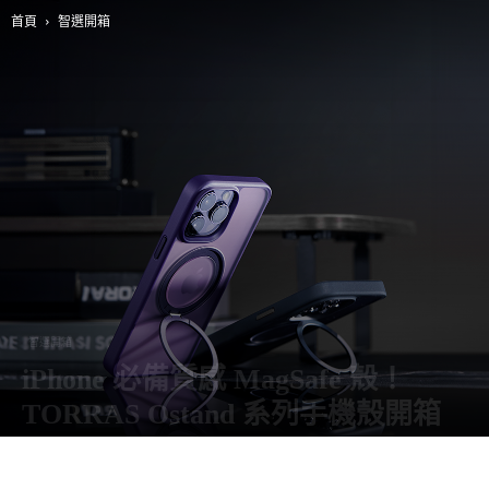
首頁
智選開箱
智選開箱
iPhone 必備質感 MagSafe 殼！
TORRAS Ostand 系列手機殼開箱
由
阿智
-
30 6 月, 2023
3984
0