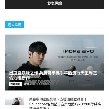
達人推薦
出道暨巔峰之作 萬魔聲學攜手華語流行天王周杰
倫力推新作
阿智
-
31 1 月, 2023
智選開箱
榮獲多項國際獎項、支援環繞立體音！
Soundcore智慧藍牙音樂眼鏡 8/2 12:00 準時降