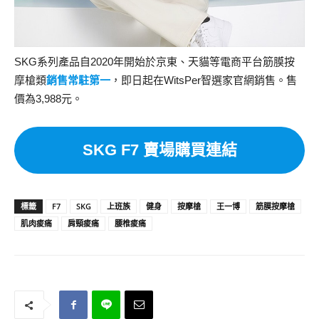
SKG系列產品自2020年開始於京東、天貓等電商平台筋膜按
摩槍類
銷售常駐第一
，即日起在WitsPer智選家官網銷售。售
價為3,988元。
SKG F7 賣場購買連結
標籤
F7
SKG
上班族
健身
按摩槍
王一博
筋膜按摩槍
肌肉痠痛
肩頸痠痛
腰椎痠痛