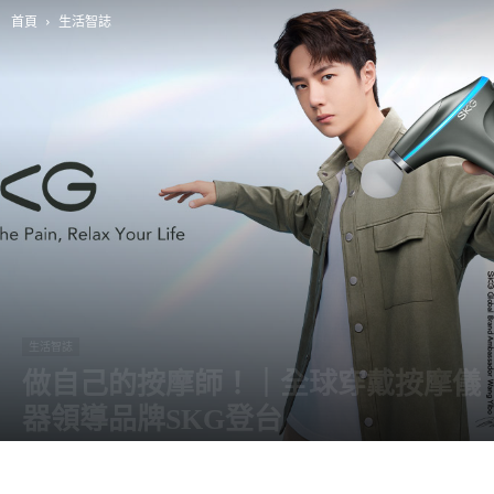
首頁
生活智誌
生活智誌
做自己的按摩師！｜全球穿戴按摩儀
器領導品牌SKG登台
由
阿智
-
10 12 月, 2021
4784
0