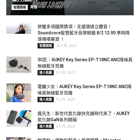
阿智
-
31 1 月, 2023
智選開箱
榮獲多項國際獎項、支援環繞立體音！
Soundcore智慧藍牙音樂眼鏡 8/2 12:00 準時降
落嘖嘖募資 ！
28 7 月, 2022
智選開箱
3C匠｜AUKEY Key Series EP-T18NC ANC降噪真
無線藍牙耳機
8 2 月, 2023
達人推薦
電獺少女｜AUKEY Key Series EP-T18NC ANC降
噪真無線藍牙耳機
8 2 月, 2023
達人推薦
瘋先生｜新世代氮化鎵快充器時代來了，AUKEY
氮化鎵GaN系列開箱
8 2 月, 2023
達人推薦