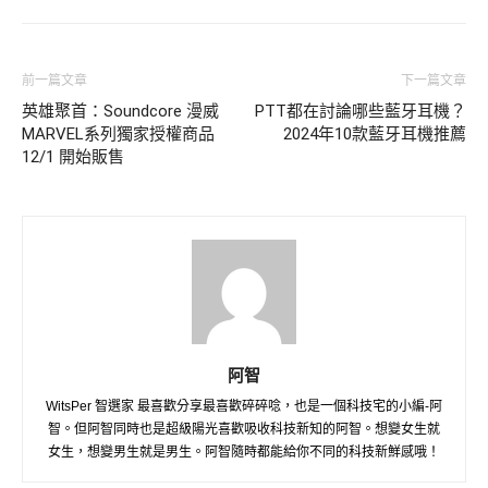
前一篇文章
下一篇文章
英雄聚首：Soundcore 漫威
PTT都在討論哪些藍牙耳機？
MARVEL系列獨家授權商品
2024年10款藍牙耳機推薦
12/1 開始販售
阿智
WitsPer 智選家 最喜歡分享最喜歡碎碎唸，也是一個科技宅的小編-阿
智。但阿智同時也是超級陽光喜歡吸收科技新知的阿智。想變女生就
女生，想變男生就是男生。阿智隨時都能給你不同的科技新鮮感哦！