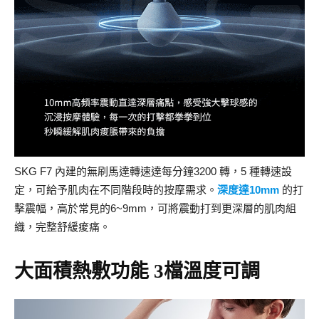
SKG F7 內建的無刷馬達轉速達每分鐘3200 轉，5 種轉速設
定，可給予肌肉在不同階段時的按摩需求。
深度達10mm
的打
擊震幅，高於常見的6~9mm，可將震動打到更深層的肌肉組
織，完整舒緩痠痛。
大面積熱敷功能 3檔溫度可調