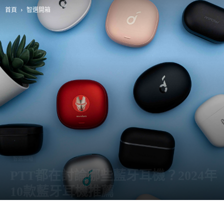
首頁
智選開箱
智選開箱
PTT都在討論哪些藍牙耳機？2024年
10款藍牙耳機推薦
由
阿智
-
17 12 月, 2021
28225
0