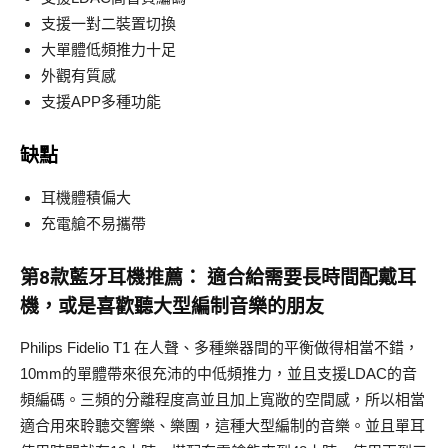
支援一對二裝置切換
大單體低頻推力十足
外觀有質感
支援APP多種功能
缺點
耳機體積偏大
充電艙不易攜帶
第8款藍牙耳機推薦： 適合給需要長時間配戴耳
機，或是喜歡聽大型編制音樂的朋友
Philips Fidelio T1 在人聲、多種樂器間的平衡做得相當不錯，
10mm的單體帶來很充沛的中低頻推力，並且支援LDAC的音
頻編碼。三頻的分離程度高並且加上寬敞的空間感，所以相當
適合用來聆聽交響樂、樂團，這種大型編制的音樂。並且單耳