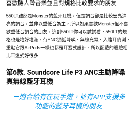
喜歡聽人聲音樂並且對規格比較要求的朋友
550LT雖然是Monster的藍牙耳機，但是調音卻是比較宏亮清
亮的調音，並非以重低音為主，所以如果喜歡Monster但不喜
歡重低音調音的朋友，這副550LT你可以試試看，550LT的規
格也是堆好堆滿，有ENC通話降噪、無線充電、入離耳偵測，
重點它跟AirPods一樣也都是耳塞式設計，所以配戴的體驗相
比耳道式好很多
第6款.
Soundcore Life P3 ANC主動降噪
真無線藍牙耳機
－適合給有在玩手遊，並有APP支援多
功能的藍牙耳機的朋友