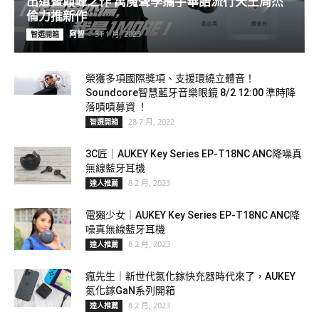
出道暨巔峰之作 萬魔聲學攜手華語流行天王周杰
倫力推新作
阿智
-
31 1 月, 2023
智選開箱
榮獲多項國際獎項、支援環繞立體音！
Soundcore智慧藍牙音樂眼鏡 8/2 12:00 準時降
落嘖嘖募資 ！
28 7 月, 2022
智選開箱
3C匠｜AUKEY Key Series EP-T18NC ANC降噪真
無線藍牙耳機
8 2 月, 2023
達人推薦
電獺少女｜AUKEY Key Series EP-T18NC ANC降
噪真無線藍牙耳機
8 2 月, 2023
達人推薦
瘋先生｜新世代氮化鎵快充器時代來了，AUKEY
氮化鎵GaN系列開箱
8 2 月, 2023
達人推薦