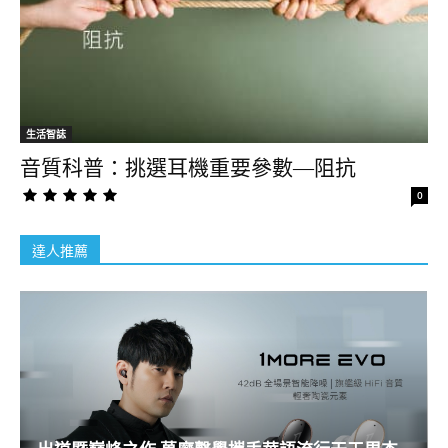
生活智誌
音質科普：挑選耳機重要參數—阻抗
0
達人推薦