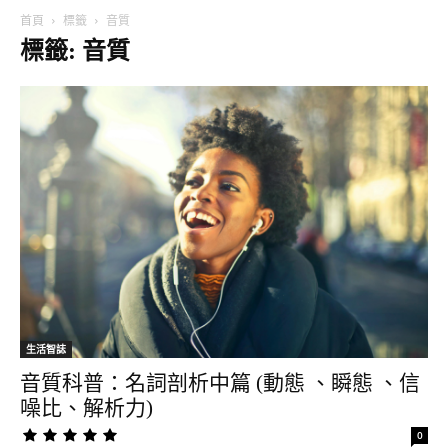
首頁
標籤
音質
標籤: 音質
生活智誌
音質科普：名詞剖析中篇 (動態 、瞬態 、信
噪比、解析力)
0