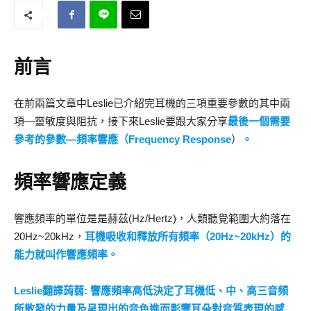
前言
在前兩篇文章中Leslie已介紹完耳機的三項重要參數的其中兩
項—靈敏度與阻抗，接下來Leslie要跟大家分享
最後一個需要
參考的參數—頻率響應（Frequency Response
）
。
頻率響應定義
響應頻率的單位是是赫茲(Hz/Hertz)，人類聽覺範圍大約落在
20Hz~20kHz，
耳機吸收和釋放所有頻率（20Hz~20kHz）的
能力就叫作響應頻率。
Leslie翻譯蒟蒻:
響應頻率高低決定了耳機低、中、高三音頻
所散發的力量及呈現出的音色進而影響耳朵對音質表現的感