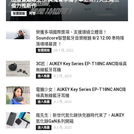
倫力推新作
阿智
-
31 1 月, 2023
智選開箱
榮獲多項國際獎項、支援環繞立體音！
Soundcore智慧藍牙音樂眼鏡 8/2 12:00 準時降
落嘖嘖募資 ！
28 7 月, 2022
智選開箱
3C匠｜AUKEY Key Series EP-T18NC ANC降噪真
無線藍牙耳機
8 2 月, 2023
達人推薦
電獺少女｜AUKEY Key Series EP-T18NC ANC降
噪真無線藍牙耳機
8 2 月, 2023
達人推薦
瘋先生｜新世代氮化鎵快充器時代來了，AUKEY
氮化鎵GaN系列開箱
8 2 月, 2023
達人推薦