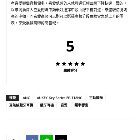
者喜愛哪個音頻偏多，喜愛低頻的人就可選低頻曲線下降快速一點的，
以求沉潛深入喜愛飽滿中頻最好選擇中段曲線平穩前進，來體驗清脆明
亮的中頻，而喜愛高頻可以則可以選擇高頻分段曲線會急遽上升的圖
表，享受震撼磅礡的高音域。
5
總體評分
標籤
ANC
AUKEY Key Series EP-T18NC
主動降噪
真無線藍牙耳機
藍牙耳機
音質
頻率響應