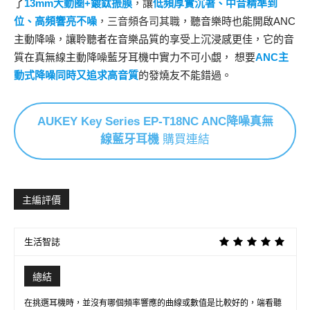
了
13mm大動圈+鍍鈦振膜
，讓
低頻厚實沉著、中音精準到
位、高頻響亮不噪
，三音頻各司其職
，聽音樂時也能開啟ANC
主動降噪，讓聆聽者在音樂品質的享受上沉浸感更佳，它的音
質在真無線主動降噪藍牙耳機中實力不可小覷， 想要
ANC主
動式降噪同時又追求高音質
的發燒友不能錯過。
AUKEY Key Series EP-T18NC ANC降噪真無
線藍牙耳機
購買連結
主編評價
生活智誌
總結
在挑選耳機時，並沒有哪個頻率響應的曲線或數值是比較好的，端看聽