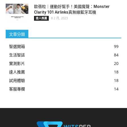
歐蓓粒｜運動好幫手！美國魔聲：Monster
Clarity 101 Airlinks真無線藍牙耳機
8 2 月, 2023
達人推薦
文章分類
智選開箱
99
生活智誌
84
實測影片
20
達人推薦
18
試用體驗
18
客服專欄
14