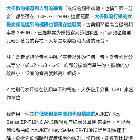
大多數的樂器和人聲的基音
（最低的頻率震動，也稱作第一分
音）都坐落在 160Hz～1280Hz 這個範圍，
大多數流行樂的女
聲高頻能達到的極限也都落在這區間
，
古典鋼琴最高音鍵的頻
率為 3950Hz，已經非常少樂譜寫到這個範圍。而高頻區段則
比較少基音的存在，大多是以樂器和人聲的泛音。
註︰泛音是指分音列中除了基音以外的任何一音。泛音列是分
成等分（如1/2、1/3、1/4） 的部分振動而產生的，振動的分
段越小，泛音的音高就越高｝組成。
Y 軸則代表耳機在該頻率下的響度，大多使用分貝（dB）來當
作單位。
我們用一個
主打低頻但是中高頻也很精緻的
AUKEY Key
Series EP-T18NC ANC降噪真無線藍牙耳機 來舉例，可以看
到低頻曲線上AUKEY Key Series EP-T18NC是呈現快速下
降，象徵它低頻時對響應頻率的感測非常迅速，能達到比較深