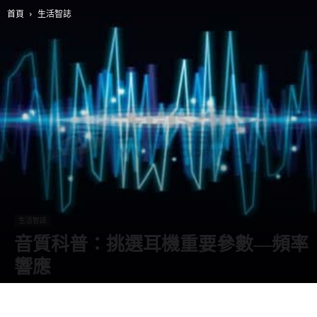
首頁
生活智誌
生活智誌
音質科普：挑選耳機重要參數—頻率
響應
由
阿智
-
17 4 月, 2020
13550
0