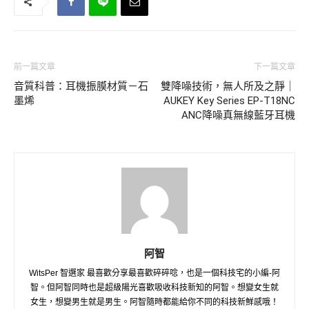
前一篇文章
下一篇文章
音質科普：耳機振膜材質－石
雙降噪技術，無人所及之靜｜
墨烯
AUKEY Key Series EP-T18NC
ANC降噪真無線藍牙耳機
阿智
WitsPer 智選家 最喜歡分享最喜歡碎碎唸，也是一個科技宅的小編-阿
智。但阿智同時也是超級陽光喜歡吸收科技新知的阿智。想變女生就
女生，想變男生就是男生。阿智隨時都能給你不同的科技新鮮感哦！