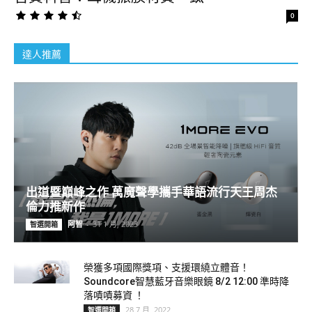
0
達人推薦
出道暨巔峰之作 萬魔聲學攜手華語流行天王周杰
倫力推新作
阿智
-
31 1 月, 2023
智選開箱
榮獲多項國際獎項、支援環繞立體音！
Soundcore智慧藍牙音樂眼鏡 8/2 12:00 準時降
落嘖嘖募資 ！
28 7 月, 2022
智選開箱