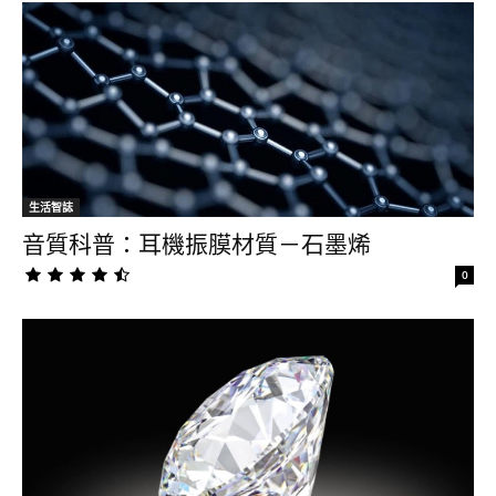
生活智誌
音質科普：耳機振膜材質－石墨烯
0