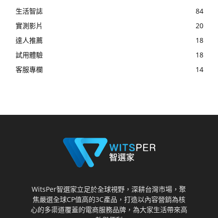
生活智誌
84
實測影片
20
達人推薦
18
試用體驗
18
客服專欄
14
WitsPer智選家立足於全球視野，深耕台灣市場，聚
焦嚴選全球CP值高的3C產品，打造以內容營銷為核
心的多渠道覆蓋的電商服務品牌，為大家生活帶來高