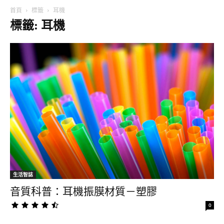
首頁
標籤
耳機
標籤: 耳機
生活智誌
音質科普：耳機振膜材質－塑膠
0