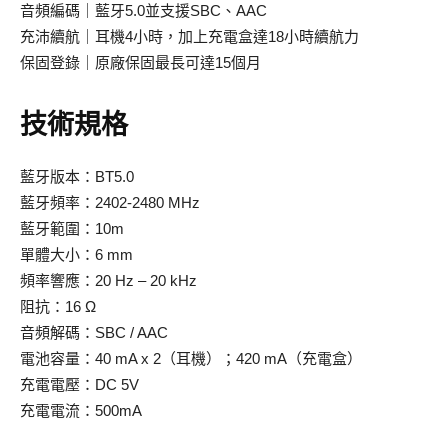
音頻編碼｜藍牙5.0並支援SBC、AAC
充沛續航｜耳機4小時，加上充電盒達18小時續航力
保固登錄｜原廠保固最長可達15個月
技術規格
藍牙版本：BT5.0
藍牙頻率：2402-2480 MHz
藍牙範圍：10m
單體大小：6 mm
頻率響應：20 Hz – 20 kHz
阻抗：16 Ω
音頻解碼：SBC / AAC
電池容量：40 mA x 2（耳機）；420 mA（充電盒）
充電電壓：DC 5V
充電電流：500mA