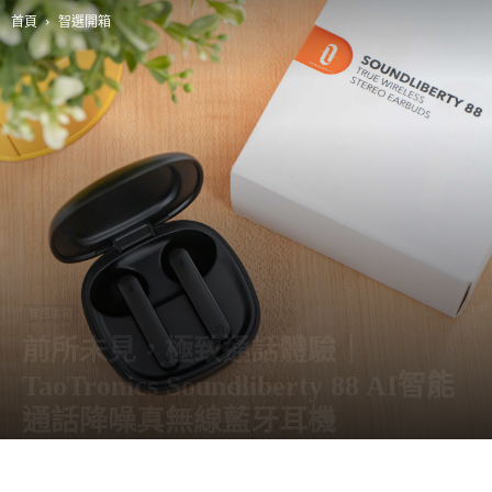
首頁
智選開箱
智選開箱
前所未見，極致通話體驗｜
TaoTronics Soundliberty 88 AI智能
通話降噪真無線藍牙耳機
由
阿智
-
20 7 月, 2020
9975
0