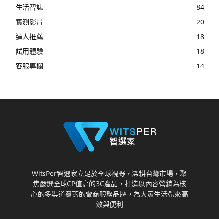
生活智誌
84
實測影片
20
達人推薦
18
試用體驗
18
客服專欄
14
WitsPer智選家立足於全球視野，深耕台灣市場，聚
焦嚴選全球CP值高的3C產品，打造以內容營銷為核
心的多渠道覆蓋的電商服務品牌，為大家生活帶來高
效與便利