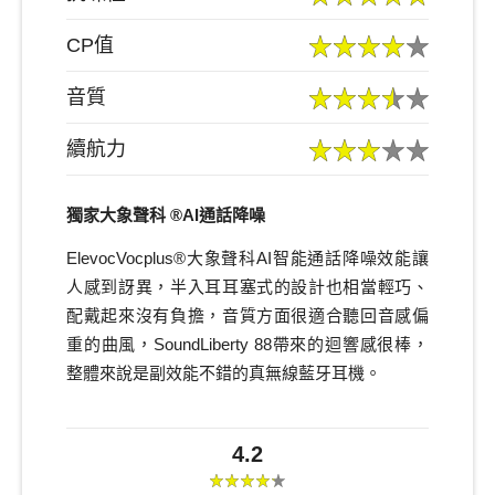
CP值
音質
續航力
獨家大象聲科 ®AI通話降噪
ElevocVocplus®大象聲科AI智能通話降噪效能讓
人感到訝異，半入耳耳塞式的設計也相當輕巧、
配戴起來沒有負擔，音質方面很適合聽回音感偏
重的曲風，SoundLiberty 88帶來的迴響感很棒，
整體來說是副效能不錯的真無線藍牙耳機。
4.2