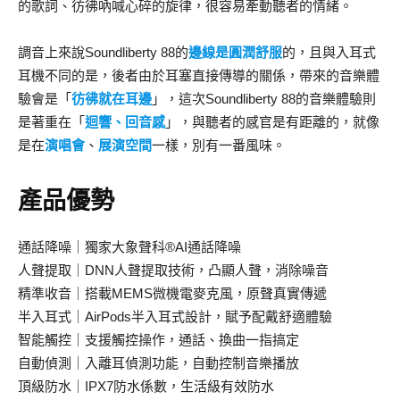
的歌詞、彷彿吶喊心碎的旋律，很容易牽動聽者的情緒。
調音上來說Soundliberty 88的
邊線是圓潤舒服
的，且與入耳式
耳機不同的是，後者由於耳塞直接傳導的關係，帶來的音樂體
驗會是「
彷彿就在耳邊
」，這次Soundliberty 88的音樂體驗則
是著重在「
迴響、回音感
」，與聽者的感官是有距離的，就像
是在
演唱會
、
展演空間
一樣，別有一番風味。
產品優勢
通話降噪｜獨家⼤象聲科®AI通話降噪
人聲提取｜DNN人聲提取技術，凸顯人聲，消除噪音
精準收音｜搭載MEMS微機電麥克風，原聲真實傳遞
半入耳式｜AirPods半入耳式設計，賦予配戴舒適體驗
智能觸控｜支援觸控操作，通話、換曲一指搞定
自動偵測｜入離耳偵測功能，自動控制音樂播放
頂級防水｜IPX7防水係數，生活級有效防水