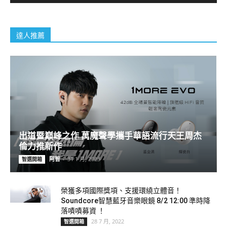
達人推薦
出道暨巔峰之作 萬魔聲學攜手華語流行天王周杰
倫力推新作
阿智
-
31 1 月, 2023
智選開箱
榮獲多項國際獎項、支援環繞立體音！
Soundcore智慧藍牙音樂眼鏡 8/2 12:00 準時降
落嘖嘖募資 ！
28 7 月, 2022
智選開箱