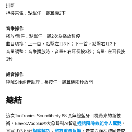
掛斷
拒接來電：點擊任一邊耳機2下
音樂操作
播放/暫停：點擊任一邊2次為播放暫停
曲目切換：上一首，點擊左耳3下；下一首，點擊右耳3下
音量調整：音樂播放時，音量+ 右耳長按3秒；音量- 左耳長按
3秒
語音操作
呼喊Siri/語音助理：長按任一邊耳機兩秒放開
總結
這次TaoTronics Soundliberty 88 真無線藍牙耳機帶來的新技
術，ElevocVocplus®大象聲科AI智能
通話降噪效能令人驚艷
，
耳塞式的設計
相當輕巧
、
沒有重量負擔
，音質方面在聽回音感