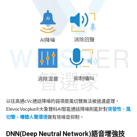
以往高通cVc通話降噪的弱項是風切聲無法被過濾處理，
ElevocVocplus®大象聲科AI智能通話降噪則能針對
突發性
、
風
切聲
、
嘈雜人聲環境
做有效噪音抑制。
DNN(Deep Neutral Network)語音增強技