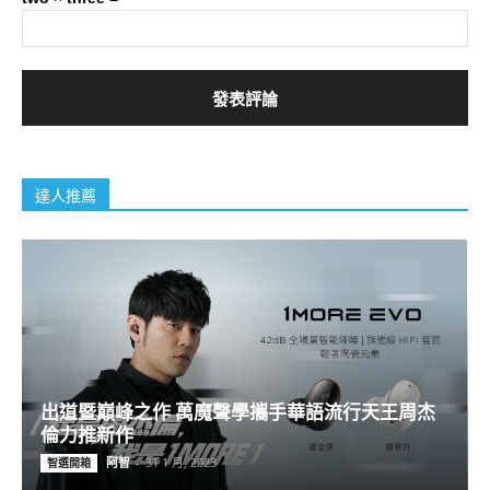
達人推薦
出道暨巔峰之作 萬魔聲學攜手華語流行天王周杰
倫力推新作
阿智
-
31 1 月, 2023
智選開箱