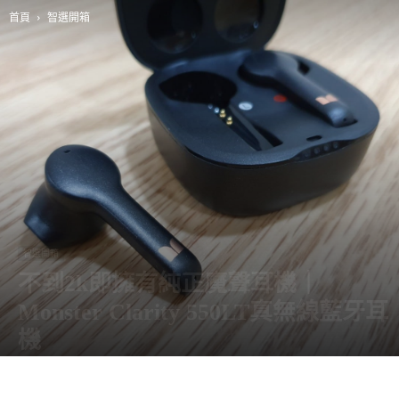
首頁
智選開箱
智選開箱
不到2k即擁有純正魔聲耳機｜
Monster Clarity 550LT真無線藍牙耳
機
由
阿智
-
8 9 月, 2020
10645
0