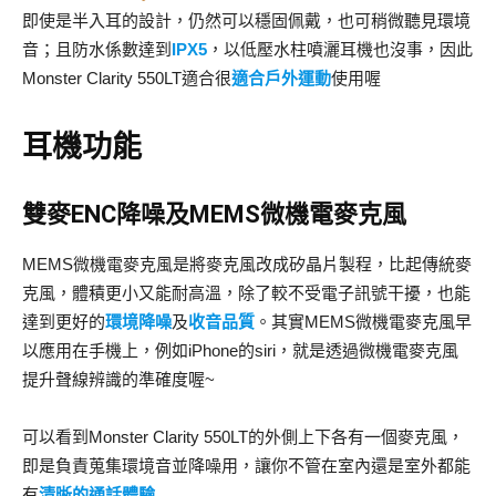
即使是半入耳的設計，仍然可以穩固佩戴，也可稍微聽見環境
音；且防水係數達到
IPX5
，以低壓水柱噴灑耳機也沒事，因此
Monster Clarity 550LT適合很
適合戶外運動
使用喔
耳機功能
雙麥ENC降噪及MEMS微機電麥克風
MEMS微機電麥克風是將麥克風改成矽晶片製程，比起傳統麥
克風，體積更小又能耐高溫，除了較不受電子訊號干擾，也能
達到更好的
環境降噪
及
收音品質
。其實MEMS微機電麥克風早
以應用在手機上，例如iPhone的siri，就是透過微機電麥克風
提升聲線辨識的準確度喔~
可以看到Monster Clarity 550LT的外側上下各有一個麥克風，
即是負責蒐集環境音並降噪用，讓你不管在室內還是室外都能
有
清晰的通話體驗