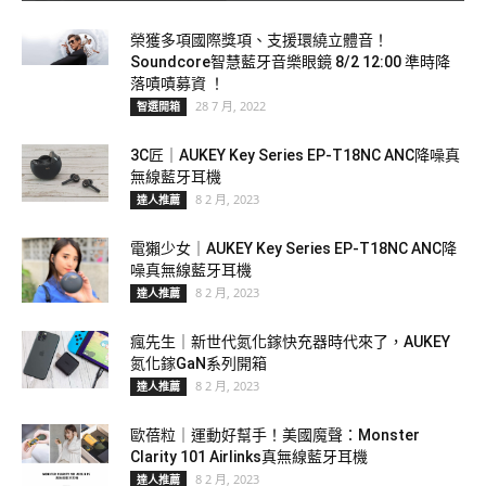
榮獲多項國際獎項、支援環繞立體音！
Soundcore智慧藍牙音樂眼鏡 8/2 12:00 準時降
落嘖嘖募資 ！
28 7 月, 2022
智選開箱
3C匠｜AUKEY Key Series EP-T18NC ANC降噪真
無線藍牙耳機
8 2 月, 2023
達人推薦
電獺少女｜AUKEY Key Series EP-T18NC ANC降
噪真無線藍牙耳機
8 2 月, 2023
達人推薦
瘋先生｜新世代氮化鎵快充器時代來了，AUKEY
氮化鎵GaN系列開箱
8 2 月, 2023
達人推薦
歐蓓粒｜運動好幫手！美國魔聲：Monster
Clarity 101 Airlinks真無線藍牙耳機
8 2 月, 2023
達人推薦