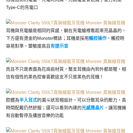
Type-C的充電口
耳機與充電艙是相同的質感，躺在充電艙裡看起來亮晶晶的，
下方還有燙金的Monster標誌；耳機是採用
觸控操作
，觸控時
容易對準，靈敏度高且
有提示音
而且不只是表面為花崗岩材質，整支耳機由內到外都是喔，相
信有個性的黑色控會喜歡這支不只是黑色的耳機！
腔體為
半入耳式
的漏斗狀耳帽設計，可以分散耳朵的壓力，長
時間配戴仍然舒服；還可以看到內建的
光感應晶片
，讓耳機擁
有自動暫停及播放音樂的功能