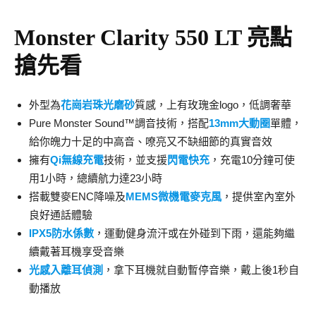
Monster Clarity 550 LT
亮點
搶先看
外型為
花崗岩珠光磨砂
質感，上有玫瑰金logo，低調奢華
Pure Monster Sound™調音技術，搭配
13mm大動圈
單體，
給你魄力十足的中高音、嘹亮又不缺細節的真實音效
擁有
Qi無線充電
技術，並支援
閃電快充
，充電10分鐘可使
用1小時，總續航力達23小時
搭載雙麥ENC降噪及
MEMS微機電麥克風
，提供室內室外
良好通話體驗
IPX5防水係數
，運動健身流汗或在外碰到下雨，還能夠繼
續戴著耳機享受音樂
光感入離耳偵測
，拿下耳機就自動暫停音樂，戴上後1秒自
動播放