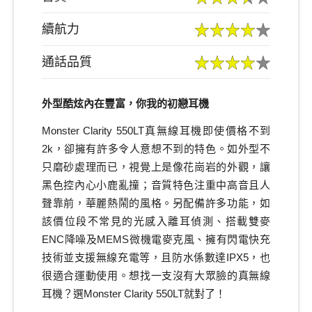
續航力
通話品質
外型酷炫內在豐富，你我的初戀耳機
Monster Clarity 550LT真無線耳機即使價格不到
2k，卻擁有許多令人意想不到的特色。如外型不
只磨砂處理而已，視覺上是像花崗岩的外觀，讓
黑色控內心小鹿亂撞；音質特色注重中高音且人
聲靠前，華麗熱鬧的風格。另配備許多功能，如
該價位段不常見的光感入離耳偵測、搭載雙麥
ENC降噪及MEMS微機電麥克風、擁有閃電快充
技術並支援無線充電等，且防水係數達IPX5，也
很適合運動使用。想找一支沒有大眾臉的真無線
耳機？選Monster Clarity 550LT就對了！