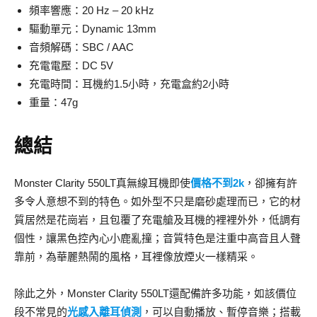
頻率響應：20 Hz – 20 kHz
驅動單元：Dynamic 13mm
音頻解碼：SBC / AAC
充電電壓：DC 5V
充電時間：耳機約1.5小時，充電盒約2小時
重量：47g
總結
Monster Clarity 550LT真無線耳機即使
價格不到2k
，卻擁有許
多令人意想不到的特色。如外型不只是磨砂處理而已，它的材
質居然是花崗岩，且包覆了充電艙及耳機的裡裡外外，低調有
個性，讓黑色控內心小鹿亂撞；音質特色是注重中高音且人聲
靠前，為華麗熱鬧的風格，耳裡像放煙火一樣精采。
除此之外，Monster Clarity 550LT還配備許多功能，如該價位
段不常見的
光感入離耳偵測
，可以自動播放、暫停音樂；搭載