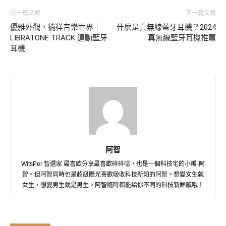
前一篇文章
下一篇文章
優雅外觀，徜徉音樂世界｜
什麼是真無線藍牙耳機？2024
LIBRATONE TRACK 運動藍牙
真無線藍牙耳機推薦
耳機
阿智
WitsPer 智選家 最喜歡分享最喜歡碎碎唸，也是一個科技宅的小編-阿
智。但阿智同時也是超級陽光喜歡吸收科技新知的阿智。想變女生就
女生，想變男生就是男生。阿智隨時都能給你不同的科技新鮮感哦！