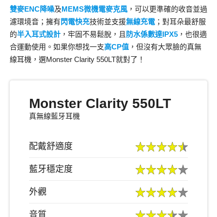
雙麥ENC降噪
及
MEMS微機電麥克風
，可以更準確的收音並過
濾環境音；擁有
閃電快充
技術並支援
無線充電
；對耳朵最舒服
的
半入耳式設計
，牢固不易鬆脫，且
防水係數達IPX5
，也很適
合運動使用。如果你想找一支
高CP值
，但沒有大眾臉的真無
線耳機，選Monster Clarity 550LT就對了！
Monster Clarity 550LT
真無線藍牙耳機
配戴舒適度
藍牙穩定度
外觀
音質