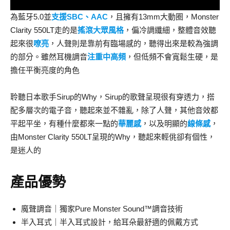
為藍牙5.0並
支援SBC、AAC
，且擁有13mm大動圈，Monster
Clarity 550LT走的是
搖滾大眾風格
，偏冷調纖細，整體音效聽
起來很
嘹亮
，人聲則是靠前有臨場感的，聽得出來是較為強調
的部分。雖然耳機調音
注重中高頻
，但低頻不會寬鬆生硬，是
擔任平衡亮度的角色
聆聽日本歌手Sirup的Why，Sirup的歌聲呈現很有穿透力，搭
配多層次的電子音，聽起來並不雜亂，除了人聲，其他音效都
平起平坐，有種什麼都來一點的
華麗感
，以及明顯的
線條感
，
由Monster Clarity 550LT呈現的Why，聽起來輕佻卻有個性，
是迷人的
產品優勢
魔聲調音｜獨家Pure Monster Sound™調音技術
半入耳式｜半入耳式設計，給耳朵最舒適的佩戴方式