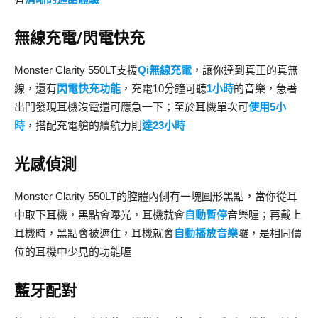
無線充電/閃電快充
Monster Clarity 550LT支援
Qi無線充電
，讓你達到真正的真無
線，還有
閃電快充功能
，充電10分鐘可聽
1小時
的音樂，急著
出門發現耳機沒電還可應急一下；至於耳機單次可
使用5小
時
，搭配充電艙的續航力則
達23小時
光感偵測
Monster Clarity 550LT的腔體內側有一塊圓形黑點，當你從耳
中取下耳機，黑點會曝光，耳機就會
自動暫停
音樂喔；再戴上
耳機時，黑點會被遮住，耳機就會
自動播放音樂
囉，是相同價
位的耳機中少見的功能喔
藍牙配對