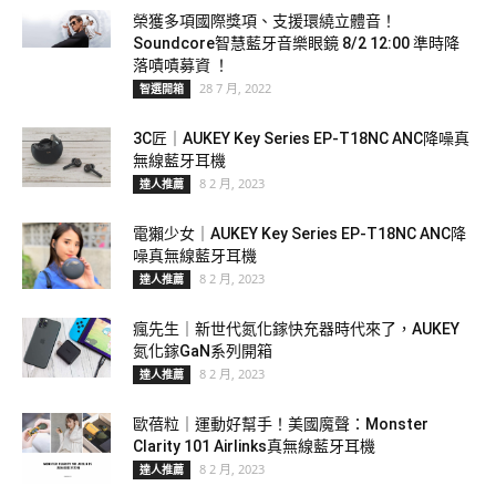
榮獲多項國際獎項、支援環繞立體音！
Soundcore智慧藍牙音樂眼鏡 8/2 12:00 準時降
落嘖嘖募資 ！
28 7 月, 2022
智選開箱
3C匠｜AUKEY Key Series EP-T18NC ANC降噪真
無線藍牙耳機
8 2 月, 2023
達人推薦
電獺少女｜AUKEY Key Series EP-T18NC ANC降
噪真無線藍牙耳機
8 2 月, 2023
達人推薦
瘋先生｜新世代氮化鎵快充器時代來了，AUKEY
氮化鎵GaN系列開箱
8 2 月, 2023
達人推薦
歐蓓粒｜運動好幫手！美國魔聲：Monster
Clarity 101 Airlinks真無線藍牙耳機
8 2 月, 2023
達人推薦