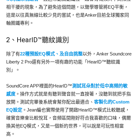
相干擾的現象，為了避免這個問題，以聲學導管將EQ平衡，
這是以往真無線比較少見的嘗試，也是Anker目前全球獨家同
軸圈鐵專利。
2、HearID™聽紋識別
除了有
22種預設EQ模式、及自由挑整
以外，Anker Soundcore
Liberty 2 Pro還有另外一項有趣的功能「HearID™聽紋識
別」。
SoundCore APP裡面的HearID™
測試耳朵對於低中高頻的敏
感度
。操作方式就是有聽到聲音就一直按著，沒聽到就把手指
放開。測試完畢後系統會幫你配出最適合、
客製化的Custom
EQ設定
。Jean編也實際使用了開啟HearID™模式比較聽感，
確實音樂會比較悅耳，音頻區間剛好符合我喜歡的口味，偶爾
換其他EQ模式，又是一個新的世界，可以說是可玩性相當
高。