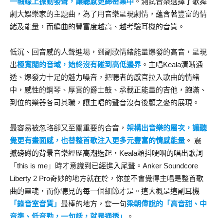
一軸線上振動發聲，讓聽感更綿密集中
。測試音樂選擇了歌舞
劇大娛樂家的主題曲，為了用音樂呈現劇情，蘊含著豐富的情
緒及能量，而編曲的豐富度越高、越考驗耳機的音質。
低沉、回音感的人聲進場，到副歌情緒能量爆發的高音，呈現
出
極寬闊的音域，始終沒有碰到高低邊界
。主唱Keala清晰通
透、爆發力十足的魅力嗓音，把聽者的感官拉入歌曲的情緒
中，感性的鋼琴、厚實的爵士鼓、承載正能量的吉他，飽滿、
到位的樂器各司其職，讓主唱的聲音沒有後顧之憂的展現。
最容易被忽略卻又至關重要的合音，
架構出音樂的層次，讓聽
覺更有畫面感，也替整首歌注入更多元豐富的情感能量
。 震
撼磅礡的背景音樂經歷高潮迭起，Keala顫抖哽咽的唱出歌詞
「this is me」時才意識到已經進入尾聲。Anker Soundcore
Liberty 2 Pro奇妙的地方就在於，你並不會覺得主唱是整首歌
曲的靈魂，而你聽見的每一個細節才是。這大概是這副耳機
「錄音室音質」
最棒的地方，套一句
梁朝偉說的「高音甜、中
音準、低音勁，一句話，就是通透」
。