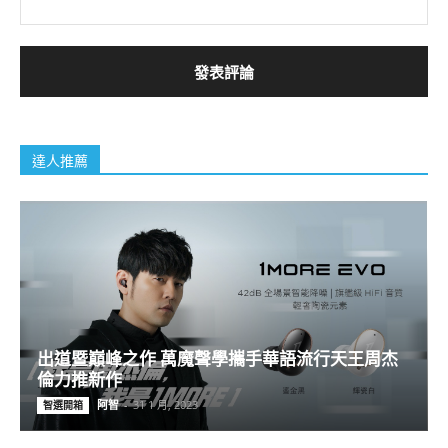
達人推薦
出道暨巔峰之作 萬魔聲學攜手華語流行天王周杰
倫力推新作
阿智
-
31 1 月, 2023
智選開箱