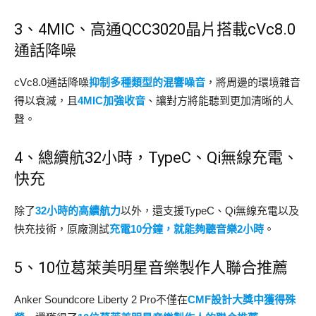
3、4MIC、高通QCC3020晶片搭載cVc8.0
通話降噪
cVc8.0通話降噪
抑制多種類型的混響噪音
，將周邊的環境雜音
得以衰減，且
4MIC加強收音
、讓對方將能聽到更加清晰的人
聲。
4、總續航32小時，TypeC、Qi無線充電、
快充
除了
32小時的高續航力
以外，還支援TypeC、Qi無線充電以及
快充技術，原廠測試
充電10分鐘，就能夠聽音樂2小時
。
5、10位葛萊美明星音樂製作人聯合推薦
Anker Soundcore Liberty 2 Pro不僅在
CMF設計大獎中獲得殊