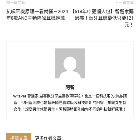
前一篇文章
下一篇文章
抗噪耳機原理一看就懂－2024
【618年中慶懶人包】智選家購
年8款ANC主動降噪耳機推薦
過癮！藍牙耳機最低只要121
元！
阿智
WitsPer 智選家 最喜歡分享最喜歡碎碎唸，也是一個科技宅的小編-阿
智。但阿智同時也是超級陽光喜歡吸收科技新知的阿智。想變女生就
女生，想變男生就是男生。阿智隨時都能給你不同的科技新鮮感哦！
相關文章
更多作者文章