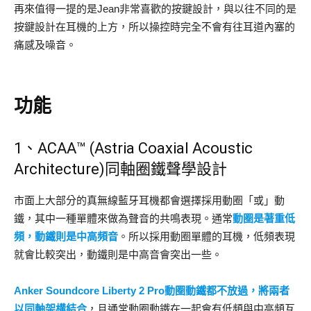
再來值得一提的是Jean非常喜歡的按鍵設計，與以往不同的是
按鍵設計在耳機的上方，所以操控時完全不會有往耳道內塞的
痛感及噪音。
功能
1、ACAA™ (Astria Coaxial Acoustic
Architecture)同軸圈鐵聲學設計
市面上大部分的真無線藍牙耳機都會選擇採用動圈「或」動
鐵，其中一種單體來做為聲音的共鳴表現。通常
動圈是著重低
頻，動鐵則是中高頻音
。所以採用動圈單體的耳機，低頻表現
就會比較突出，動鐵則是中高音會突出一些。
Anker Soundcore Liberty 2 Pro動圈動鐵都不放過，將兩者
以同軸架構結合
，且通常動圈動鐵在一起會有低頻與中高頻互