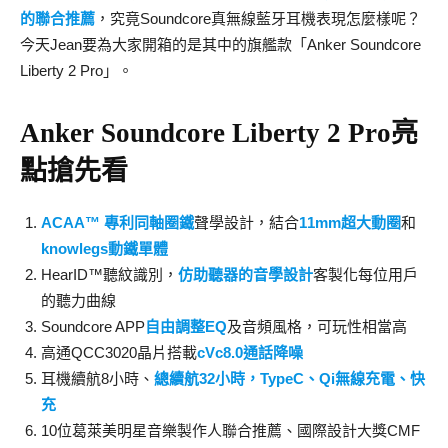
的聯合推薦
，究竟Soundcore真無線藍牙耳機表現怎麼樣呢？
今天Jean要為大家開箱的是其中的旗艦款「Anker Soundcore
Liberty 2 Pro」。
Anker Soundcore Liberty 2 Pro亮
點搶先看
ACAA™ 專利同軸圈鐵
聲學設計，結合
11mm超大動圈
和
knowlegs動鐵單體
HearID™聽紋識別，
仿助聽器的音學設計
客製化每位用戶
的聽力曲線
Soundcore APP
自由調整EQ
及音頻風格，可玩性相當高
高通QCC3020晶片搭載
cVc8.0通話降噪
耳機續航8小時、
總續航32小時，TypeC、Qi無線充電、快
充
10位葛萊美明星音樂製作人聯合推薦、國際設計大獎CMF