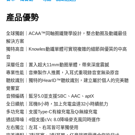
產品優勢
全球獨創｜ACAA™同軸圈鐵聲學設計，整合動圈及動鐵最佳
解決方案
獨特高音｜Knowles動鐵單體可實現複雜的細節與優質的中高
音
深層低音｜置入超大11mm動圈單體，帶來深度震撼
專業性能｜音樂製作人推薦，入耳式重現錄音室無染原音
聽紋識別｜獨特的HearID™聽紋識別，建立屬於個人的完美聽
覺饗宴
音頻編碼｜藍牙5.0並支援SBC、AAC、aptX
全日續航｜耳機8小時，加上充電盒達32小時續航力
多功充電｜支援Type-C有線充電及Qi無線充電
通話降噪｜4個支援cVc 8.0降噪麥克風同時運作
左右獨立｜左耳、右耳皆可單獨使用