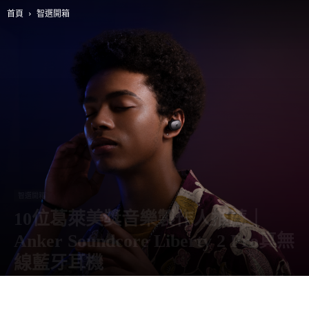
首頁
智選開箱
智選開箱
10位葛萊美獎音樂製作人推薦｜
Anker Soundcore Liberty 2 Pro真無
線藍牙耳機
由
阿智
-
25 5 月, 2020
16780
0