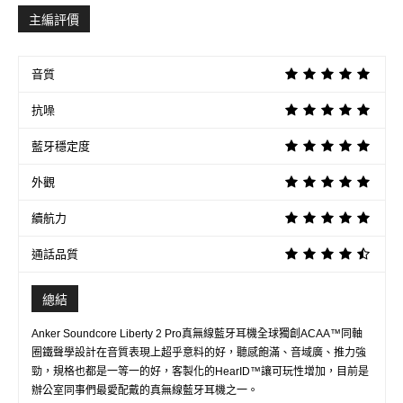
主編評價
音質
抗噪
藍牙穩定度
外觀
續航力
通話品質
總結
Anker Soundcore Liberty 2 Pro真無線藍牙耳機全球獨創ACAA™同軸
圈鐵聲學設計在音質表現上超乎意料的好，聽感飽滿、音域廣、推力強
勁，規格也都是一等一的好，客製化的HearID™讓可玩性增加，目前是
辦公室同事們最愛配戴的真無線藍牙耳機之一。