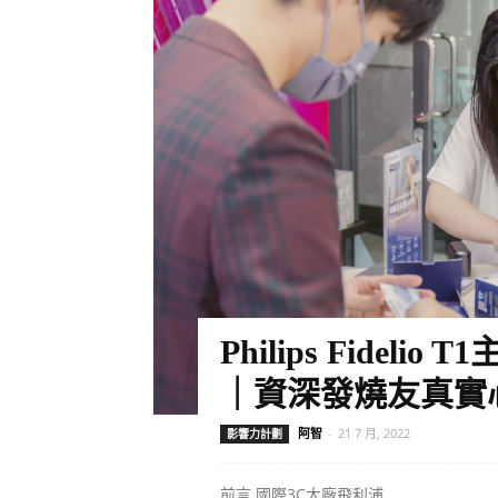
Philips Fidel
｜資深發燒友真實心得
阿智
-
21 7 月, 2022
影響力計劃
前言 國際3C大廠飛利浦...