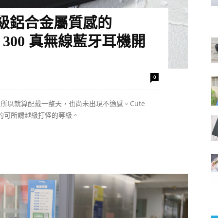
級鋁合金屬質感的
eet 300 真無線藍牙耳機開
0
耳機，所以就算配戴一整天，也尚未出現不適感。Cute
真的可所謂越級打怪的等級。