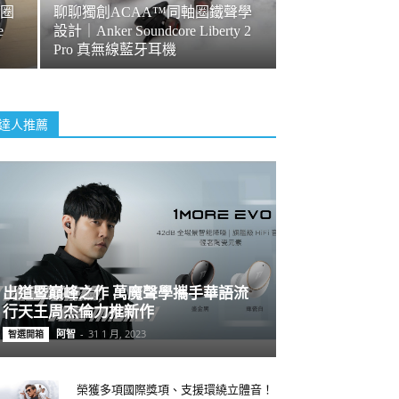
圈
聊聊獨創ACAA™同軸圈鐵聲學
e
設計｜Anker Soundcore Liberty 2
！
Pro 真無線藍牙耳機
達人推薦
出道暨巔峰之作 萬魔聲學攜手華語流
行天王周杰倫力推新作
阿智
-
31 1 月, 2023
智選開箱
榮獲多項國際獎項、支援環繞立體音！