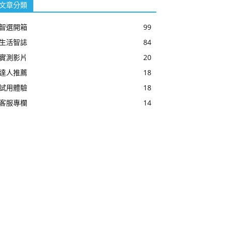
文章分類
智選開箱
99
生活智誌
84
實測影片
20
達人推薦
18
試用體驗
18
客服專欄
14