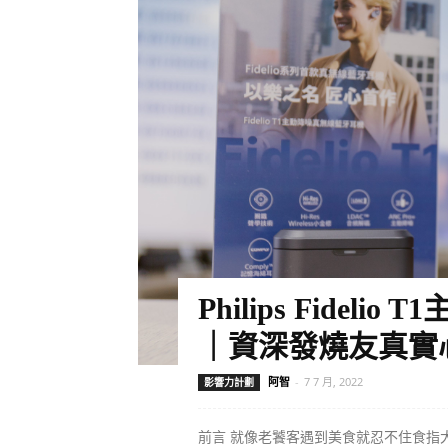
Philips Fidel
｜資深發燒友真實心得
阿智
-
7 7 月, 2022
影響力計劃
前言 就像老饕客遇到美食就忍不住食指