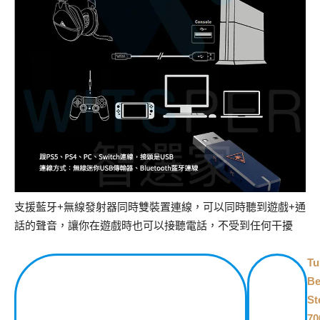
支援藍牙+無線發射器同時雙裝置連線，可以同時聽到遊戲+通
話的聲音，讓你在遊戲時也可以接聽電話，不受到任何干擾
Tu
Be
St
70