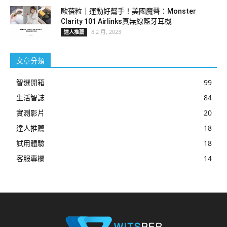
歐蓓粒｜運動好幫手！美國魔聲：Monster
Clarity 101 Airlinks真無線藍牙耳機
8 2 月, 2023
達人推薦
文章分類
智選開箱
99
生活智誌
84
實測影片
20
達人推薦
18
試用體驗
18
客服專欄
14