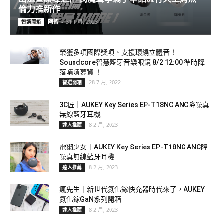
倫力推新作
阿智
-
31 1 月, 2023
智選開箱
榮獲多項國際獎項、支援環繞立體音！
Soundcore智慧藍牙音樂眼鏡 8/2 12:00 準時降
落嘖嘖募資 ！
28 7 月, 2022
智選開箱
3C匠｜AUKEY Key Series EP-T18NC ANC降噪真
無線藍牙耳機
8 2 月, 2023
達人推薦
電獺少女｜AUKEY Key Series EP-T18NC ANC降
噪真無線藍牙耳機
8 2 月, 2023
達人推薦
瘋先生｜新世代氮化鎵快充器時代來了，AUKEY
氮化鎵GaN系列開箱
8 2 月, 2023
達人推薦