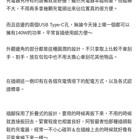
充電器充所有的設備就是舒服！雖然充電器本體稍重、但體積
不大，不用再多拿幾顆充電頭出來佔位置真的很方便。
而且這邊的兩個USB Type-C孔，無論今天接上哪一個都可以
擁有140W的功率，平常盲插使用超方便～
外觀邊角的部分都是這種圓潤的設計，不只拿取上比較不會刮
手、割手，放在包包中也不用太擔心會刮花其他物品。
在插頭這一側印有在各個充電情境下的配電方式，以及各式認
證標章。
插腳採用了折疊式的設計，要用的時候再扳下來，不用的時候
就直接扳回去。緊實程度也相當良好，阿智最害怕那種插頭鬆
鬆的充電器，經常一不小心碰到＆在插線上去的時候就好像有
可能會掉下來一樣～