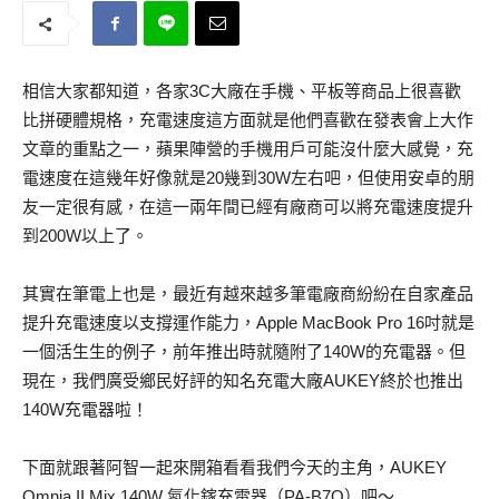
相信大家都知道，各家3C大廠在手機、平板等商品上很喜歡
比拼硬體規格，充電速度這方面就是他們喜歡在發表會上大作
文章的重點之一，蘋果陣營的手機用戶可能沒什麼大感覺，充
電速度在這幾年好像就是20幾到30W左右吧，但使用安卓的朋
友一定很有感，在這一兩年間已經有廠商可以將充電速度提升
到200W以上了。
其實在筆電上也是，最近有越來越多筆電廠商紛紛在自家產品
提升充電速度以支撐運作能力，Apple MacBook Pro 16吋就是
一個活生生的例子，前年推出時就隨附了140W的充電器。但
現在，我們廣受鄉民好評的知名充電大廠AUKEY終於也推出
140W充電器啦！
下面就跟著阿智一起來開箱看看我們今天的主角，AUKEY
Omnia II Mix 140W 氮化鎵充電器（PA-B7O）吧～