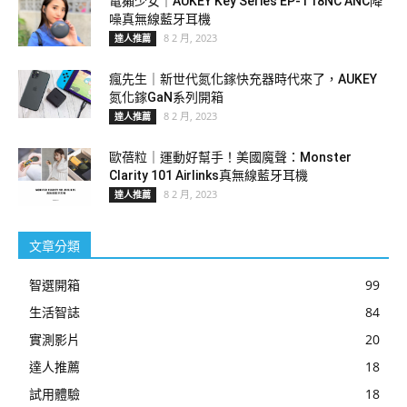
電獺少女｜AUKEY Key Series EP-T18NC ANC降
噪真無線藍牙耳機
8 2 月, 2023
達人推薦
瘋先生｜新世代氮化鎵快充器時代來了，AUKEY
氮化鎵GaN系列開箱
8 2 月, 2023
達人推薦
歐蓓粒｜運動好幫手！美國魔聲：Monster
Clarity 101 Airlinks真無線藍牙耳機
8 2 月, 2023
達人推薦
文章分類
智選開箱
99
生活智誌
84
實測影片
20
達人推薦
18
試用體驗
18