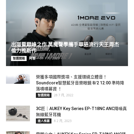
出道暨巔峰之作 萬魔聲學攜手華語流行天王周杰
倫力推新作
阿智
-
31 1 月, 2023
智選開箱
榮獲多項國際獎項、支援環繞立體音！
Soundcore智慧藍牙音樂眼鏡 8/2 12:00 準時降
落嘖嘖募資 ！
28 7 月, 2022
智選開箱
3C匠｜AUKEY Key Series EP-T18NC ANC降噪真
無線藍牙耳機
8 2 月, 2023
達人推薦