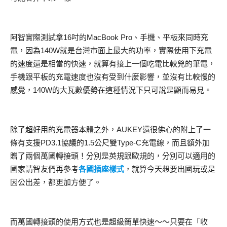
阿智實際測試拿16吋的MacBook Pro、手機、平板來同時充
電，因為140W就是台灣市面上最大的功率，實際使用下充電
的速度還是相當的快速，就算有接上一個吃電比較兇的筆電，
手機跟平板的充電速度也沒有受到什麼影響，並沒有比較慢的
感覺，140W的大瓦數優勢在這種情況下只可說是顯而易見。
除了超好用的充電器本體之外，AUKEY還很佛心的附上了一
條有支援PD3.1協議的1.5公尺雙Type-C充電線，而且額外加
贈了兩個萬國轉接頭！分別是英規跟歐規的，分別可以適用的
國家請智友們再參考
各國插座樣式
，就算今天想要出國玩或是
因公出差，都更加方便了。
而萬國轉接頭的使用方式也是超級簡單快速～～只要在「收