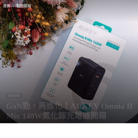
首頁
智選開箱
智選開箱
GaN勁，再進化！AUKEY Omnia II
Mix 140W氮化鎵充電器開箱
由
阿智
-
11 4 月, 2023
3834
0