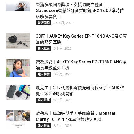
榮獲多項國際獎項、支援環繞立體音！
Soundcore智慧藍牙音樂眼鏡 8/2 12:00 準時降
落嘖嘖募資 ！
28 7 月, 2022
智選開箱
3C匠｜AUKEY Key Series EP-T18NC ANC降噪真
無線藍牙耳機
8 2 月, 2023
達人推薦
電獺少女｜AUKEY Key Series EP-T18NC ANC降
噪真無線藍牙耳機
8 2 月, 2023
達人推薦
瘋先生｜新世代氮化鎵快充器時代來了，AUKEY
氮化鎵GaN系列開箱
8 2 月, 2023
達人推薦
歐蓓粒｜運動好幫手！美國魔聲：Monster
Clarity 101 Airlinks真無線藍牙耳機
8 2 月, 2023
達人推薦