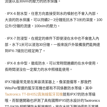
流速以及30n/m的壓力的防水保護。
· IPX-6 耐水型，任意方向直接受到水的噴射也不會入內部，
大浪的防水保護，可以持續2－3分鐘抵抗水下3米的深度，100
公升/分鐘的流速，100n/m的壓力。
· IPX-7 防浸型，在規定的條件下即使浸在水中也不會進入內
部，水下1米可以浸泡30分鐘，一般來說戶外裝備我們能夠達
到IPX-7級別已經足夠了。
· IPX-8 水中型，徹底防水，可以常時間連續的在水中使用，
長時間浸沒在一定壓力的水中照樣能使用。
IPX7級最常見是在美容清潔器上，像潔面儀等。那我們
WitsPer智選的藍牙耳機也都有不同係數防水等級，其中
Taotronics TT-BH052真無線藍牙耳機
就有IPX7的防水等級
哦，而智選開箱也評測了具有國際IPX5防水設計的Taotronics
TT-SK09 超輕薄防水藍芽喇叭，放在水柱下麵沖還能正常播