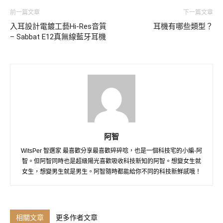
前一篇文章
下一篇文章
入耳設計電鍍工藝Hi-Res音質
耳機有哪些類型？
– Sabbat E12真無線藍牙耳機
阿智
WitsPer 智選家 最喜歡分享最喜歡碎碎唸，也是一個科技宅的小編-阿
智。但阿智同時也是超級陽光喜歡吸收科技新知的阿智。想變女生就
女生，想變男生就是男生。阿智隨時都能給你不同的科技新鮮感哦！
相關文章
更多作者文章