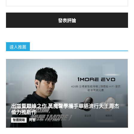
達人推薦
出道暨巔峰之作 萬魔聲學攜手華語流行天王周杰
倫力推新作
阿智
-
31 1 月, 2023
智選開箱