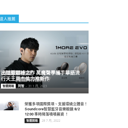
達人推薦
出道暨巔峰之作 萬魔聲學攜手華語流
行天王周杰倫力推新作
阿智
-
31 1 月, 2023
智選開箱
榮獲多項國際獎項、支援環繞立體音！
Soundcore智慧藍牙音樂眼鏡 8/2
12:00 準時降落嘖嘖募資 ！
28 7 月, 2022
智選開箱