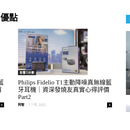
T1 優點
影響力計劃
線藍
Philips Fidelio T1主動降噪真無線藍
價
牙耳機｜資深發燒友真實心得評價
Part2
阿智
-
7 7 月, 2022
0
0