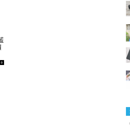
線藍
價
0