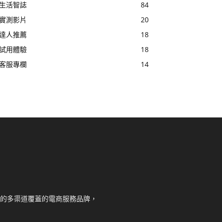
生活智誌
84
實測影片
20
達人推薦
18
試用體驗
18
客服專欄
14
核心的多渠道覆蓋的電商服務品牌，