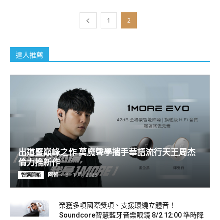
1
2
達人推薦
出道暨巔峰之作 萬魔聲學攜手華語流行天王周杰
倫力推新作
阿智
-
31 1 月, 2023
智選開箱
榮獲多項國際獎項、支援環繞立體音！
Soundcore智慧藍牙音樂眼鏡 8/2 12:00 準時降