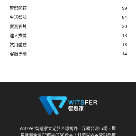
智選開箱
99
生活智誌
84
實測影片
20
達人推薦
18
試用體驗
18
客服專欄
14
WitsPer智選家立足於全球視野，深耕台灣市場，聚
焦嚴選全球CP值高的3C產品，打造以內容營銷為核