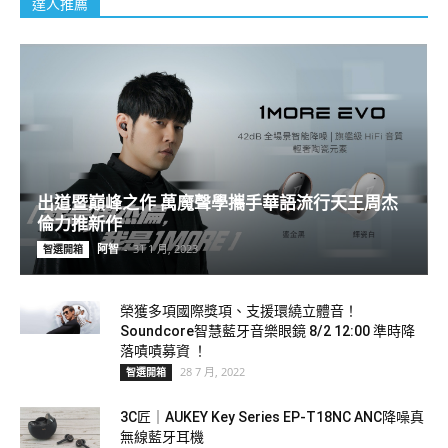
達人推薦
出道暨巔峰之作 萬魔聲學攜手華語流行天王周杰
倫力推新作
阿智
-
31 1 月, 2023
智選開箱
榮獲多項國際獎項、支援環繞立體音！
Soundcore智慧藍牙音樂眼鏡 8/2 12:00 準時降
落嘖嘖募資 ！
28 7 月, 2022
智選開箱
3C匠｜AUKEY Key Series EP-T18NC ANC降噪真
無線藍牙耳機