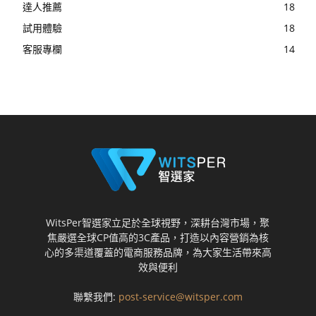
達人推薦
18
試用體驗
18
客服專欄
14
WitsPer智選家立足於全球視野，深耕台灣市場，聚
焦嚴選全球CP值高的3C產品，打造以內容營銷為核
心的多渠道覆蓋的電商服務品牌，為大家生活帶來高
效與便利
聯繫我們:
post-service@witsper.com