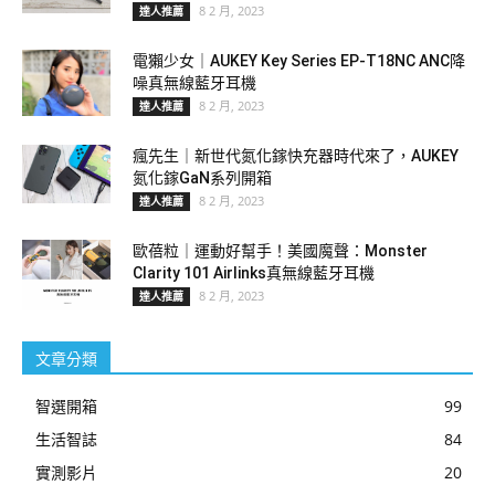
8 2 月, 2023
達人推薦
電獺少女｜AUKEY Key Series EP-T18NC ANC降
噪真無線藍牙耳機
8 2 月, 2023
達人推薦
瘋先生｜新世代氮化鎵快充器時代來了，AUKEY
氮化鎵GaN系列開箱
8 2 月, 2023
達人推薦
歐蓓粒｜運動好幫手！美國魔聲：Monster
Clarity 101 Airlinks真無線藍牙耳機
8 2 月, 2023
達人推薦
文章分類
智選開箱
99
生活智誌
84
實測影片
20