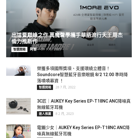
出道暨巔峰之作 萬魔聲學攜手華語流行天王周杰
倫力推新作
阿智
-
31 1 月, 2023
智選開箱
榮獲多項國際獎項、支援環繞立體音！
Soundcore智慧藍牙音樂眼鏡 8/2 12:00 準時降
落嘖嘖募資 ！
28 7 月, 2022
智選開箱
3C匠｜AUKEY Key Series EP-T18NC ANC降噪真
無線藍牙耳機
8 2 月, 2023
達人推薦
電獺少女｜AUKEY Key Series EP-T18NC ANC降
噪真無線藍牙耳機