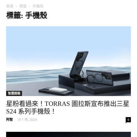
首頁
標籤
手機殼
標籤: 手機殼
智選開箱
星粉看過來！TORRAS 圖拉斯宣布推出三星
S24 系列手機殼！
阿智
-
18 1 月, 2024
0