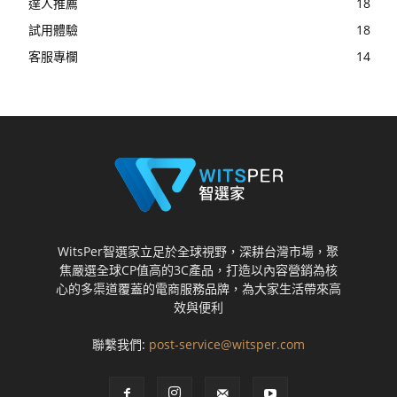
達人推薦
18
試用體驗
18
客服專欄
14
WitsPer智選家立足於全球視野，深耕台灣市場，聚
焦嚴選全球CP值高的3C產品，打造以內容營銷為核
心的多渠道覆蓋的電商服務品牌，為大家生活帶來高
效與便利
聯繫我們:
post-service@witsper.com