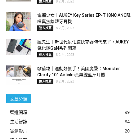
8 2 月, 2023
達人推薦
電獺少女｜AUKEY Key Series EP-T18NC ANC降
噪真無線藍牙耳機
8 2 月, 2023
達人推薦
瘋先生｜新世代氮化鎵快充器時代來了，AUKEY
氮化鎵GaN系列開箱
8 2 月, 2023
達人推薦
歐蓓粒｜運動好幫手！美國魔聲：Monster
Clarity 101 Airlinks真無線藍牙耳機
8 2 月, 2023
達人推薦
文章分類
智選開箱
99
生活智誌
84
實測影片
20