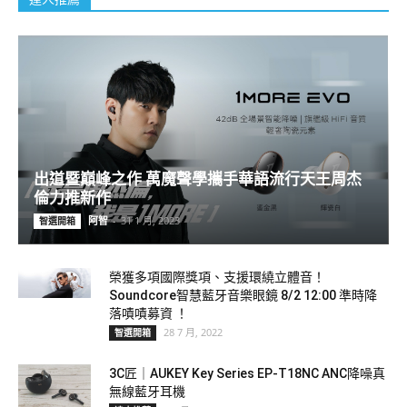
出道暨巔峰之作 萬魔聲學攜手華語流行天王周杰
倫力推新作
阿智
-
31 1 月, 2023
智選開箱
榮獲多項國際獎項、支援環繞立體音！
Soundcore智慧藍牙音樂眼鏡 8/2 12:00 準時降
落嘖嘖募資 ！
28 7 月, 2022
智選開箱
3C匠｜AUKEY Key Series EP-T18NC ANC降噪真
無線藍牙耳機