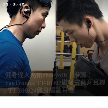
首頁
達人推薦
達人推薦
健身達人兆佑zhaoyofit丨推薦：
TaoTronics TT-BH07磁吸式藍牙耳機
, TT-BH024健身運動耳機
由
阿智
-
14 4 月, 2019
8628
0