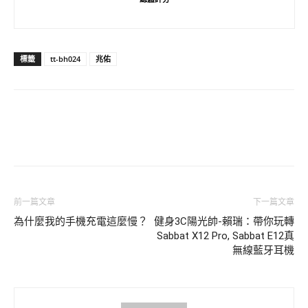
標籤
tt-bh024
兆佑
前一篇文章
下一篇文章
為什麼我的手機充電這麼慢？
健身3C陽光帥-賴瑞：帶你玩轉
Sabbat X12 Pro, Sabbat E12真
無線藍牙耳機