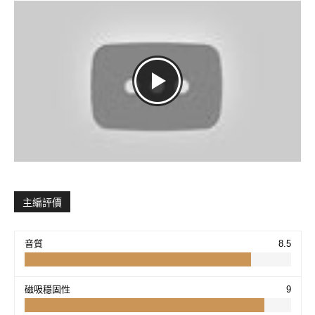
主編評價
音質
8.5
磁吸穩固性
9