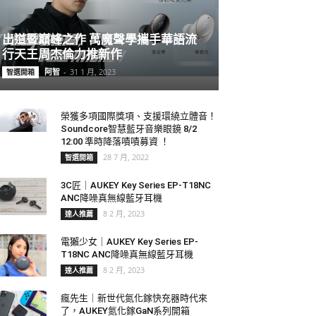
出道暨巔峰之作 萬魔聲學攜手華語流
行天王周杰倫力推新作
阿智
-
31 1 月, 2023
智選開箱
榮獲多項國際獎項、支援環繞立體音！
Soundcore智慧藍牙音樂眼鏡 8/2
12:00 準時降落嘖嘖募資 ！
28 7 月, 2022
智選開箱
3C匠｜AUKEY Key Series EP-T18NC
ANC降噪真無線藍牙耳機
8 2 月, 2023
達人推薦
電獺少女｜AUKEY Key Series EP-
T18NC ANC降噪真無線藍牙耳機
8 2 月, 2023
達人推薦
瘋先生｜新世代氮化鎵快充器時代來
了，AUKEY氮化鎵GaN系列開箱