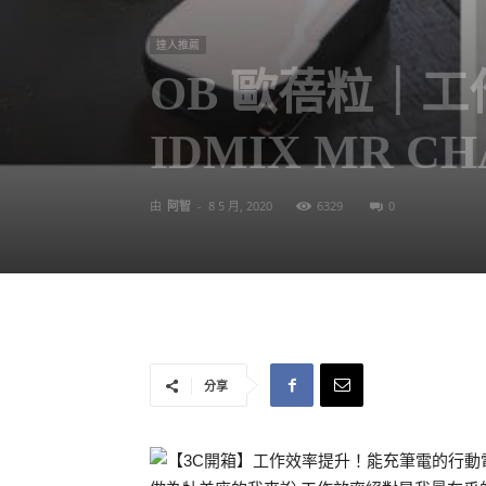
達人推薦
OB 歐蓓粒｜
IDMIX MR CHA
由
阿智
-
8 5 月, 2020
6329
0
分享