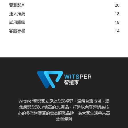
實測影片
20
達人推薦
18
試用體驗
18
客服專欄
14
WitsPer智選家立足於全球視野，深耕台灣市場，聚
焦嚴選全球CP值高的3C產品，打造以內容營銷為核
心的多渠道覆蓋的電商服務品牌，為大家生活帶來高
效與便利