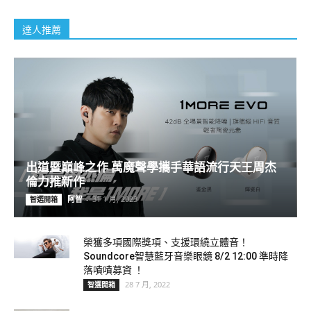
達人推薦
出道暨巔峰之作 萬魔聲學攜手華語流行天王周杰
倫力推新作
阿智
-
31 1 月, 2023
智選開箱
榮獲多項國際獎項、支援環繞立體音！
Soundcore智慧藍牙音樂眼鏡 8/2 12:00 準時降
落嘖嘖募資 ！
28 7 月, 2022
智選開箱