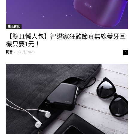
生活智誌
【雙11懶人包】智選家狂歡節真無線藍牙耳
機只要1元！
阿智
-
8 2 月, 2023
0