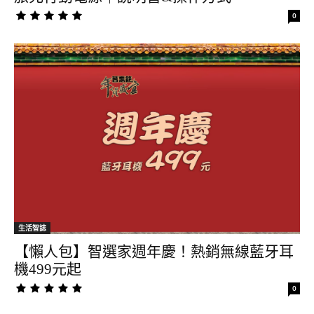
0
生活智誌
【懶人包】智選家週年慶！熱銷無線藍牙耳
機499元起
0