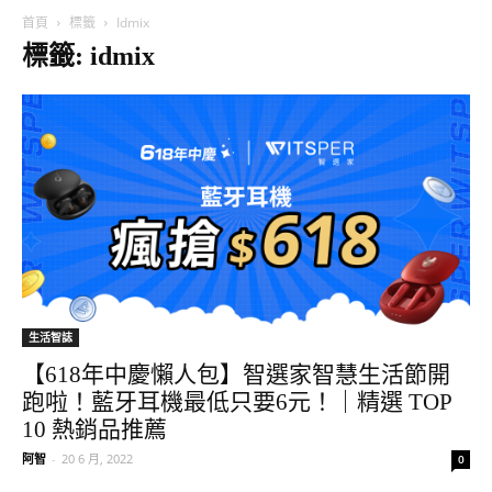
首頁
標籤
Idmix
標籤: idmix
生活智誌
【618年中慶懶人包】智選家智慧生活節開
跑啦！藍牙耳機最低只要6元！｜精選 TOP
10 熱銷品推薦
阿智
-
20 6 月, 2022
0