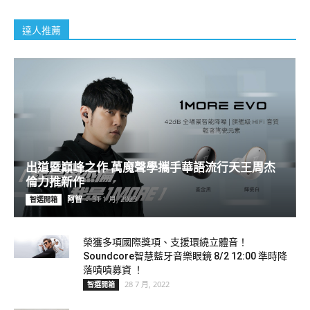
達人推薦
出道暨巔峰之作 萬魔聲學攜手華語流行天王周杰
倫力推新作
阿智
-
31 1 月, 2023
智選開箱
榮獲多項國際獎項、支援環繞立體音！
Soundcore智慧藍牙音樂眼鏡 8/2 12:00 準時降
落嘖嘖募資 ！
28 7 月, 2022
智選開箱