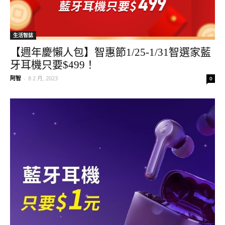
生活智誌
【週年慶懶人包】智惠節1/25-1/31智選家藍
牙耳機只要$499！
阿智
-
8 2 月, 2023
0