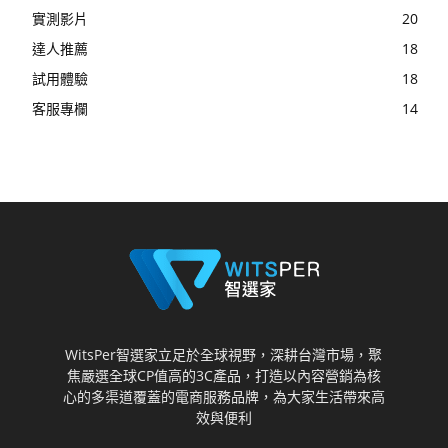
實測影片
20
達人推薦
18
試用體驗
18
客服專欄
14
WitsPer智選家立足於全球視野，深耕台灣市場，聚
焦嚴選全球CP值高的3C產品，打造以內容營銷為核
心的多渠道覆蓋的電商服務品牌，為大家生活帶來高
效與便利