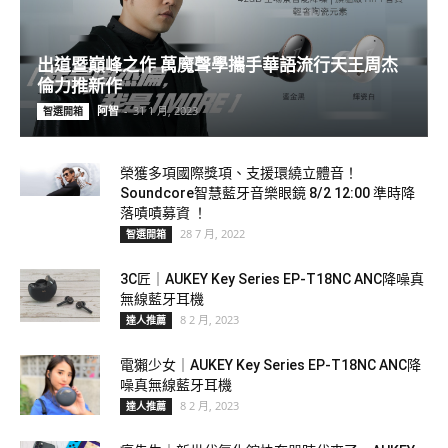
出道暨巔峰之作 萬魔聲學攜手華語流行天王周杰
倫力推新作
阿智
-
31 1 月, 2023
智選開箱
榮獲多項國際獎項、支援環繞立體音！
Soundcore智慧藍牙音樂眼鏡 8/2 12:00 準時降
落嘖嘖募資 ！
28 7 月, 2022
智選開箱
3C匠｜AUKEY Key Series EP-T18NC ANC降噪真
無線藍牙耳機
8 2 月, 2023
達人推薦
電獺少女｜AUKEY Key Series EP-T18NC ANC降
噪真無線藍牙耳機
8 2 月, 2023
達人推薦