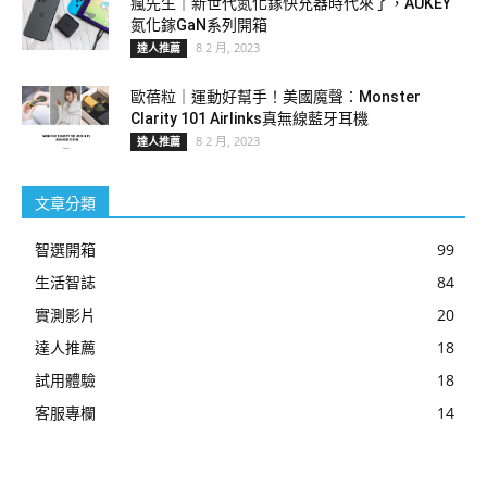
瘋先生｜新世代氮化鎵快充器時代來了，AUKEY
氮化鎵GaN系列開箱
8 2 月, 2023
達人推薦
歐蓓粒｜運動好幫手！美國魔聲：Monster
Clarity 101 Airlinks真無線藍牙耳機
8 2 月, 2023
達人推薦
文章分類
智選開箱
99
生活智誌
84
實測影片
20
達人推薦
18
試用體驗
18
客服專欄
14