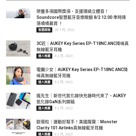
榮獲多項國際獎項、支援環繞立體音！
Soundcore智慧藍牙音樂眼鏡 8/2 12:00 準時降
落嘖嘖募資 ！
28 7 月, 2022
智選開箱
3C匠｜AUKEY Key Series EP-T18NC ANC降噪真
無線藍牙耳機
8 2 月, 2023
達人推薦
電獺少女｜AUKEY Key Series EP-T18NC ANC降
噪真無線藍牙耳機
8 2 月, 2023
達人推薦
瘋先生｜新世代氮化鎵快充器時代來了，AUKEY
氮化鎵GaN系列開箱
8 2 月, 2023
達人推薦
歐蓓粒｜運動好幫手！美國魔聲：Monster
Clarity 101 Airlinks真無線藍牙耳機
8 2 月, 2023
達人推薦