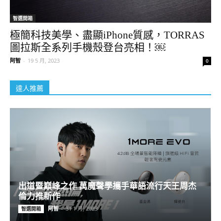
智選開箱
極簡科技美學、盡顯iPhone質感，TORRAS
圖拉斯全系列手機殼登台亮相！￼
阿智
-
19 5 月, 2023
0
達人推薦
出道暨巔峰之作 萬魔聲學攜手華語流行天王周杰
倫力推新作
阿智
-
31 1 月, 2023
智選開箱