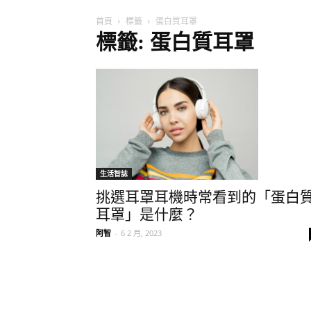
首頁
標籤
蛋白質耳罩
標籤: 蛋白質耳罩
生活智誌
挑選耳罩耳機時常看到的「蛋白
耳罩」是什麼？
阿智
-
6 2 月, 2023