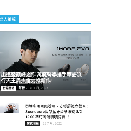
達人推薦
出道暨巔峰之作 萬魔聲學攜手華語流
行天王周杰倫力推新作
阿智
-
31 1 月, 2023
智選開箱
榮獲多項國際獎項、支援環繞立體音！
Soundcore智慧藍牙音樂眼鏡 8/2
12:00 準時降落嘖嘖募資 ！
28 7 月, 2022
智選開箱