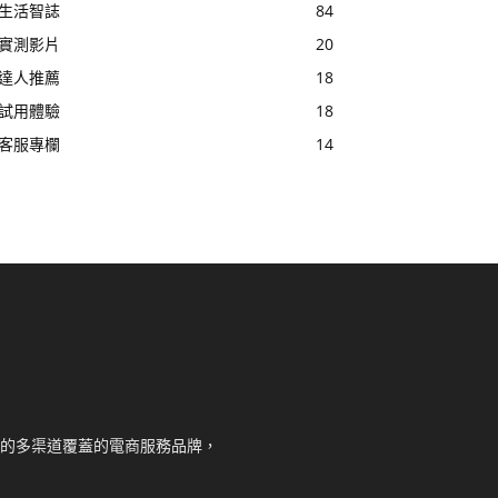
生活智誌
84
實測影片
20
達人推薦
18
試用體驗
18
客服專欄
14
核心的多渠道覆蓋的電商服務品牌，