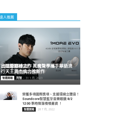
達人推薦
出道暨巔峰之作 萬魔聲學攜手華語流
行天王周杰倫力推新作
阿智
-
31 1 月, 2023
智選開箱
榮獲多項國際獎項、支援環繞立體音！
Soundcore智慧藍牙音樂眼鏡 8/2
12:00 準時降落嘖嘖募資 ！
28 7 月, 2022
智選開箱