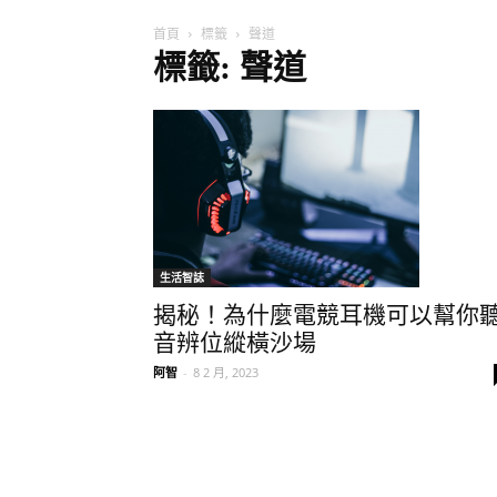
首頁
標籤
聲道
標籤: 聲道
生活智誌
揭秘！為什麼電競耳機可以幫你
音辨位縱橫沙場
阿智
-
8 2 月, 2023