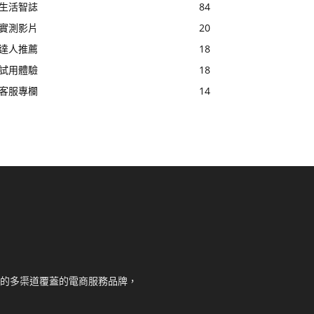
生活智誌
84
實測影片
20
達人推薦
18
試用體驗
18
客服專欄
14
核心的多渠道覆蓋的電商服務品牌，