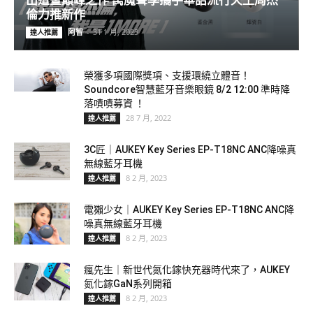
出道暨巔峰之作 萬魔聲學攜手華語流行天王周杰
倫力推新作
阿智
-
31 1 月, 2023
達人推薦
榮獲多項國際獎項、支援環繞立體音！
Soundcore智慧藍牙音樂眼鏡 8/2 12:00 準時降
落嘖嘖募資 ！
28 7 月, 2022
達人推薦
3C匠｜AUKEY Key Series EP-T18NC ANC降噪真
無線藍牙耳機
8 2 月, 2023
達人推薦
電獺少女｜AUKEY Key Series EP-T18NC ANC降
噪真無線藍牙耳機
8 2 月, 2023
達人推薦
瘋先生｜新世代氮化鎵快充器時代來了，AUKEY
氮化鎵GaN系列開箱
8 2 月, 2023
達人推薦