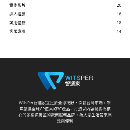
實測影片
20
達人推薦
18
試用體驗
18
客服專欄
14
WitsPer智選家立足於全球視野，深耕台灣市場，聚
焦嚴選全球CP值高的3C產品，打造以內容營銷為核
心的多渠道覆蓋的電商服務品牌，為大家生活帶來高
效與便利