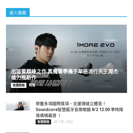
達人推薦
出道暨巔峰之作 萬魔聲學攜手華語流行天王周杰
倫力推新作
阿智
-
31 1 月, 2023
智選開箱
榮獲多項國際獎項、支援環繞立體音！
Soundcore智慧藍牙音樂眼鏡 8/2 12:00 準時降
落嘖嘖募資 ！
28 7 月, 2022
智選開箱