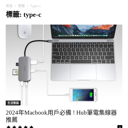
首頁
標籤
Type-c
標籤: type-c
生活智誌
2024年Macbook用戶必備 ! Hub筆電集線器
推薦
0