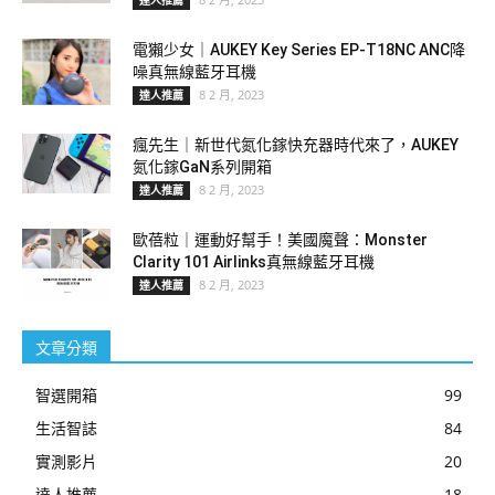
達人推薦
電獺少女｜AUKEY Key Series EP-T18NC ANC降
噪真無線藍牙耳機
8 2 月, 2023
達人推薦
瘋先生｜新世代氮化鎵快充器時代來了，AUKEY
氮化鎵GaN系列開箱
8 2 月, 2023
達人推薦
歐蓓粒｜運動好幫手！美國魔聲：Monster
Clarity 101 Airlinks真無線藍牙耳機
8 2 月, 2023
達人推薦
文章分類
智選開箱
99
生活智誌
84
實測影片
20
達人推薦
18