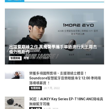
出道暨巔峰之作 萬魔聲學攜手華語流行天王周杰
倫力推新作
阿智
-
31 1 月, 2023
智選開箱
榮獲多項國際獎項、支援環繞立體音！
Soundcore智慧藍牙音樂眼鏡 8/2 12:00 準時降
落嘖嘖募資 ！
28 7 月, 2022
智選開箱
3C匠｜AUKEY Key Series EP-T18NC ANC降噪真
無線藍牙耳機
8 2 月, 2023