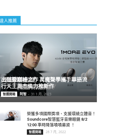
達人推薦
出道暨巔峰之作 萬魔聲學攜手華語流
行天王周杰倫力推新作
阿智
-
31 1 月, 2023
智選開箱
榮獲多項國際獎項、支援環繞立體音！
Soundcore智慧藍牙音樂眼鏡 8/2
12:00 準時降落嘖嘖募資 ！
28 7 月, 2022
智選開箱