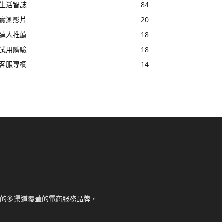
生活智誌
84
實測影片
20
達人推薦
18
試用體驗
18
客服專欄
14
核心的多渠道覆蓋的電商服務品牌，