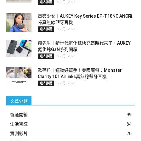
8 2 月, 2023
達人推薦
電獺少女｜AUKEY Key Series EP-T18NC ANC降
噪真無線藍牙耳機
8 2 月, 2023
達人推薦
瘋先生｜新世代氮化鎵快充器時代來了，AUKEY
氮化鎵GaN系列開箱
8 2 月, 2023
達人推薦
歐蓓粒｜運動好幫手！美國魔聲：Monster
Clarity 101 Airlinks真無線藍牙耳機
8 2 月, 2023
達人推薦
文章分類
智選開箱
99
生活智誌
84
實測影片
20