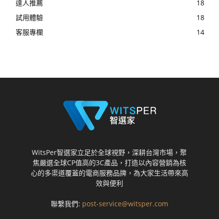
達人推薦
18
試用體驗
18
客服專欄
14
WitsPer智選家立足於全球視野，深耕台灣市場，聚
焦嚴選全球CP值高的3C產品，打造以內容營銷為核
心的多渠道覆蓋的電商服務品牌，為大家生活帶來高
效與便利
聯繫我們:
post-service@witsper.com