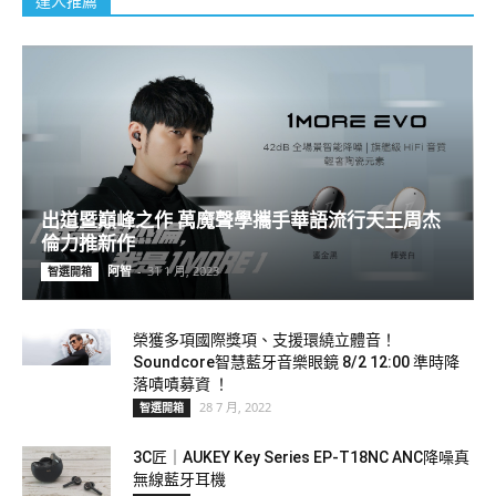
達人推薦
出道暨巔峰之作 萬魔聲學攜手華語流行天王周杰
倫力推新作
阿智
-
31 1 月, 2023
智選開箱
榮獲多項國際獎項、支援環繞立體音！
Soundcore智慧藍牙音樂眼鏡 8/2 12:00 準時降
落嘖嘖募資 ！
28 7 月, 2022
智選開箱
3C匠｜AUKEY Key Series EP-T18NC ANC降噪真
無線藍牙耳機