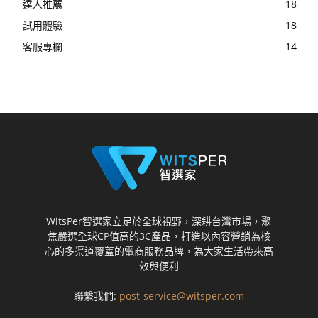
達人推薦
18
試用體驗
18
客服專欄
14
WitsPer智選家立足於全球視野，深耕台灣市場，聚
焦嚴選全球CP值高的3C產品，打造以內容營銷為核
心的多渠道覆蓋的電商服務品牌，為大家生活帶來高
效與便利
聯繫我們:
post-service@witsper.com