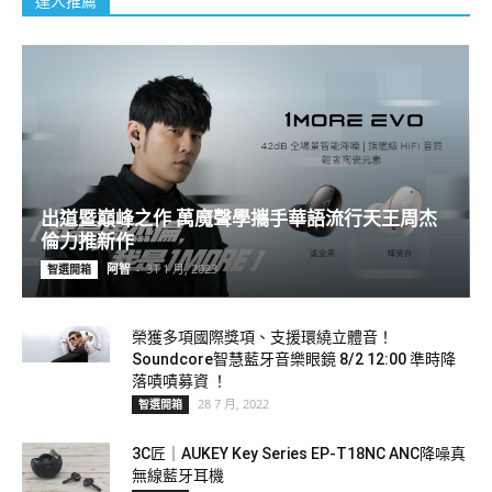
達人推薦
出道暨巔峰之作 萬魔聲學攜手華語流行天王周杰
倫力推新作
阿智
-
31 1 月, 2023
智選開箱
榮獲多項國際獎項、支援環繞立體音！
Soundcore智慧藍牙音樂眼鏡 8/2 12:00 準時降
落嘖嘖募資 ！
28 7 月, 2022
智選開箱
3C匠｜AUKEY Key Series EP-T18NC ANC降噪真
無線藍牙耳機