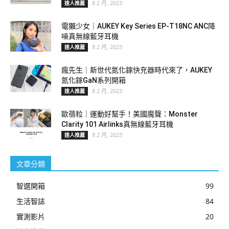
8 2 月, 2023
達人推薦
電獺少女｜AUKEY Key Series EP-T18NC ANC降
噪真無線藍牙耳機
8 2 月, 2023
達人推薦
瘋先生｜新世代氮化鎵快充器時代來了，AUKEY
氮化鎵GaN系列開箱
8 2 月, 2023
達人推薦
歐蓓粒｜運動好幫手！美國魔聲：Monster
Clarity 101 Airlinks真無線藍牙耳機
8 2 月, 2023
達人推薦
文章分類
智選開箱
99
生活智誌
84
實測影片
20