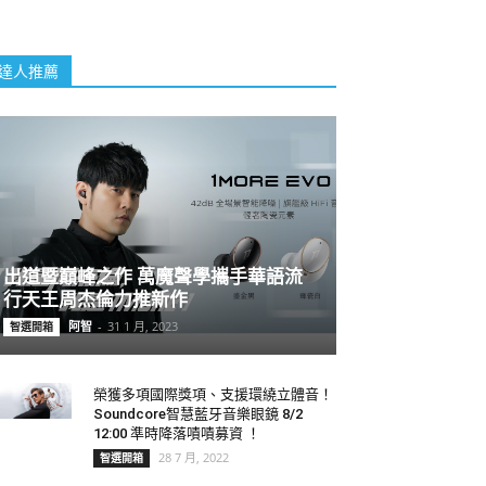
達人推薦
出道暨巔峰之作 萬魔聲學攜手華語流
行天王周杰倫力推新作
阿智
-
31 1 月, 2023
智選開箱
榮獲多項國際獎項、支援環繞立體音！
Soundcore智慧藍牙音樂眼鏡 8/2
12:00 準時降落嘖嘖募資 ！
28 7 月, 2022
智選開箱