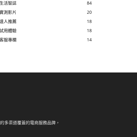
生活智誌
84
實測影片
20
達人推薦
18
試用體驗
18
客服專欄
14
核心的多渠道覆蓋的電商服務品牌，