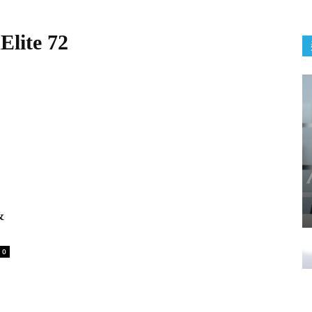
lite 72
&
0