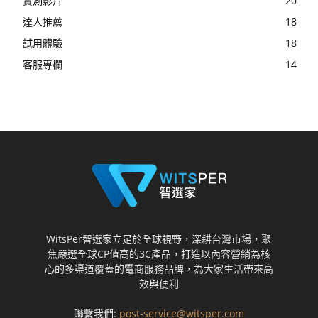
實測影片
20
達人推薦
18
試用體驗
18
客服專欄
14
WitsPer智選家立足於全球視野，深耕台灣市場，聚
焦嚴選全球CP值高的3C產品，打造以內容營銷為核
心的多渠道覆蓋的電商服務品牌，為大家生活帶來高
效與便利
聯繫我們:
post-service@witsper.com