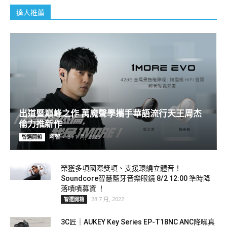
達人推薦
出道暨巔峰之作 萬魔聲學攜手華語流行天王周杰
倫力推新作
阿智
-
31 1 月, 2023
智選開箱
榮獲多項國際獎項、支援環繞立體音！
Soundcore智慧藍牙音樂眼鏡 8/2 12:00 準時降
落嘖嘖募資 ！
28 7 月, 2022
智選開箱
3C匠｜AUKEY Key Series EP-T18NC ANC降噪真