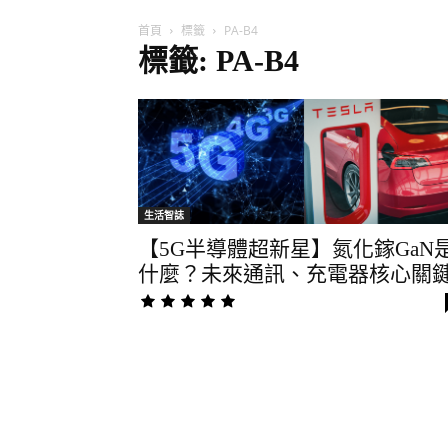
首頁
標籤
PA-B4
標籤: PA-B4
生活智誌
【5G半導體超新星】氮化鎵GaN
什麼？未來通訊、充電器核心關