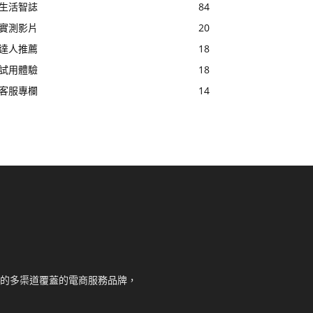
生活智誌
84
實測影片
20
達人推薦
18
試用體驗
18
客服專欄
14
核心的多渠道覆蓋的電商服務品牌，