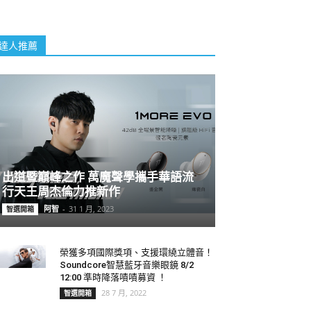
達人推薦
出道暨巔峰之作 萬魔聲學攜手華語流
行天王周杰倫力推新作
阿智
-
31 1 月, 2023
智選開箱
榮獲多項國際獎項、支援環繞立體音！
Soundcore智慧藍牙音樂眼鏡 8/2
12:00 準時降落嘖嘖募資 ！
28 7 月, 2022
智選開箱