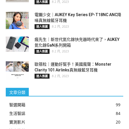
8 2 月, 2023
達人推薦
電獺少女｜AUKEY Key Series EP-T18NC ANC降
噪真無線藍牙耳機
8 2 月, 2023
達人推薦
瘋先生｜新世代氮化鎵快充器時代來了，AUKEY
氮化鎵GaN系列開箱
8 2 月, 2023
達人推薦
歐蓓粒｜運動好幫手！美國魔聲：Monster
Clarity 101 Airlinks真無線藍牙耳機
8 2 月, 2023
達人推薦
文章分類
智選開箱
99
生活智誌
84
實測影片
20