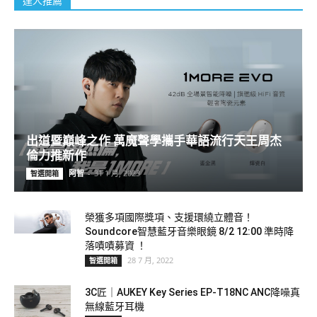
達人推薦
出道暨巔峰之作 萬魔聲學攜手華語流行天王周杰
倫力推新作
阿智
-
31 1 月, 2023
智選開箱
榮獲多項國際獎項、支援環繞立體音！
Soundcore智慧藍牙音樂眼鏡 8/2 12:00 準時降
落嘖嘖募資 ！
28 7 月, 2022
智選開箱
3C匠｜AUKEY Key Series EP-T18NC ANC降噪真
無線藍牙耳機