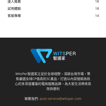
達人推薦
18
試用體驗
18
客服專欄
14
WitsPer智選家立足於全球視野，深耕台灣市場，聚
焦嚴選全球CP值高的3C產品，打造以內容營銷為核
心的多渠道覆蓋的電商服務品牌，為大家生活帶來高
效與便利
聯繫我們:
post-service@witsper.com