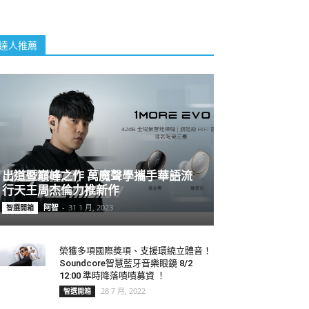
達人推薦
出道暨巔峰之作 萬魔聲學攜手華語流
行天王周杰倫力推新作
阿智
-
31 1 月, 2023
智選開箱
榮獲多項國際獎項、支援環繞立體音！
Soundcore智慧藍牙音樂眼鏡 8/2
12:00 準時降落嘖嘖募資 ！
28 7 月, 2022
智選開箱