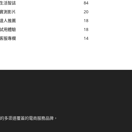
生活智誌
84
實測影片
20
達人推薦
18
試用體驗
18
客服專欄
14
核心的多渠道覆蓋的電商服務品牌，