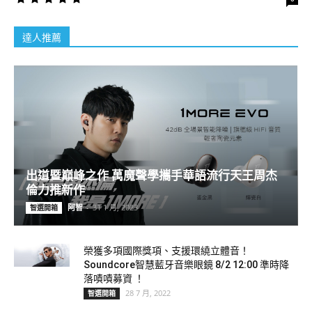
達人推薦
出道暨巔峰之作 萬魔聲學攜手華語流行天王周杰
倫力推新作
阿智
-
31 1 月, 2023
智選開箱
榮獲多項國際獎項、支援環繞立體音！
Soundcore智慧藍牙音樂眼鏡 8/2 12:00 準時降
落嘖嘖募資 ！
28 7 月, 2022
智選開箱