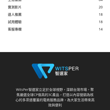
實測影片
20
達人推薦
18
試用體驗
18
客服專欄
14
WitsPer智選家立足於全球視野，深耕台灣市場，聚
焦嚴選全球CP值高的3C產品，打造以內容營銷為核
心的多渠道覆蓋的電商服務品牌，為大家生活帶來高
效與便利