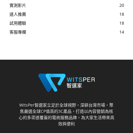
實測影片
20
達人推薦
18
試用體驗
18
客服專欄
14
WitsPer智選家立足於全球視野，深耕台灣市場，聚
焦嚴選全球CP值高的3C產品，打造以內容營銷為核
心的多渠道覆蓋的電商服務品牌，為大家生活帶來高
效與便利