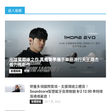
達人推薦
出道暨巔峰之作 萬魔聲學攜手華語流行天王周杰
倫力推新作
阿智
-
31 1 月, 2023
智選開箱
榮獲多項國際獎項、支援環繞立體音！
Soundcore智慧藍牙音樂眼鏡 8/2 12:00 準時降
落嘖嘖募資 ！
28 7 月, 2022
智選開箱