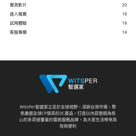
實測影片
20
達人推薦
18
試用體驗
18
客服專欄
14
WitsPer智選家立足於全球視野，深耕台灣市場，聚
焦嚴選全球CP值高的3C產品，打造以內容營銷為核
心的多渠道覆蓋的電商服務品牌，為大家生活帶來高
效與便利