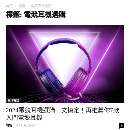
首頁
標籤
電競耳機選購
標籤: 電競耳機選購
生活智誌
2024電競耳機選購一文搞定！再推薦你7款
入門電競耳機
阿智
-
5 11 月, 2024
0