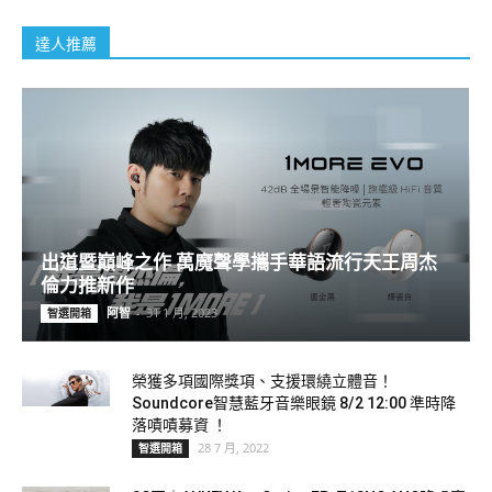
達人推薦
出道暨巔峰之作 萬魔聲學攜手華語流行天王周杰
倫力推新作
阿智
-
31 1 月, 2023
智選開箱
榮獲多項國際獎項、支援環繞立體音！
Soundcore智慧藍牙音樂眼鏡 8/2 12:00 準時降
落嘖嘖募資 ！
28 7 月, 2022
智選開箱