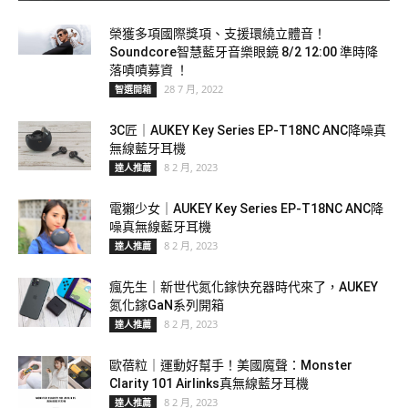
榮獲多項國際獎項、支援環繞立體音！
Soundcore智慧藍牙音樂眼鏡 8/2 12:00 準時降
落嘖嘖募資 ！
28 7 月, 2022
智選開箱
3C匠｜AUKEY Key Series EP-T18NC ANC降噪真
無線藍牙耳機
8 2 月, 2023
達人推薦
電獺少女｜AUKEY Key Series EP-T18NC ANC降
噪真無線藍牙耳機
8 2 月, 2023
達人推薦
瘋先生｜新世代氮化鎵快充器時代來了，AUKEY
氮化鎵GaN系列開箱
8 2 月, 2023
達人推薦
歐蓓粒｜運動好幫手！美國魔聲：Monster
Clarity 101 Airlinks真無線藍牙耳機
8 2 月, 2023
達人推薦