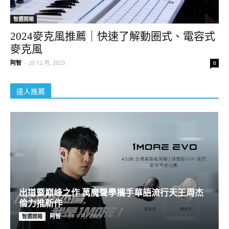
智選開箱
2024麥克風推薦｜快速了解動圈式、電容式
麥克風
阿智
-
20 12 月, 2023
0
達人推薦
出道暨巔峰之作 萬魔聲學攜手華語流行天王周杰
倫力推新作
阿智
-
31 1 月, 2023
智選開箱