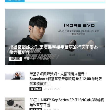
出道暨巔峰之作 萬魔聲學攜手華語流行天王周杰
倫力推新作
阿智
-
31 1 月, 2023
智選開箱
榮獲多項國際獎項、支援環繞立體音！
Soundcore智慧藍牙音樂眼鏡 8/2 12:00 準時降
落嘖嘖募資 ！
28 7 月, 2022
智選開箱
3C匠｜AUKEY Key Series EP-T18NC ANC降噪真
無線藍牙耳機
8 2 月, 2023