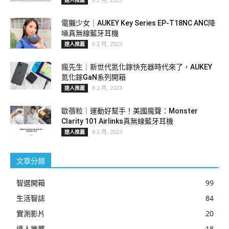
達人推薦
電獺少女｜AUKEY Key Series EP-T18NC ANC降
噪真無線藍牙耳機
8 2 月, 2023
達人推薦
瘋先生｜新世代氮化鎵快充器時代來了，AUKEY
氮化鎵GaN系列開箱
8 2 月, 2023
達人推薦
歐蓓粒｜運動好幫手！美國魔聲：Monster
Clarity 101 Airlinks真無線藍牙耳機
8 2 月, 2023
達人推薦
文章分類
智選開箱
99
生活智誌
84
實測影片
20
達人推薦
18