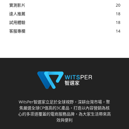
實測影片
20
達人推薦
18
試用體驗
18
客服專欄
14
WitsPer智選家立足於全球視野，深耕台灣市場，聚
焦嚴選全球CP值高的3C產品，打造以內容營銷為核
心的多渠道覆蓋的電商服務品牌，為大家生活帶來高
效與便利