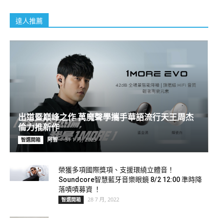
達人推薦
出道暨巔峰之作 萬魔聲學攜手華語流行天王周杰
倫力推新作
阿智
-
31 1 月, 2023
智選開箱
榮獲多項國際獎項、支援環繞立體音！
Soundcore智慧藍牙音樂眼鏡 8/2 12:00 準時降
落嘖嘖募資 ！
28 7 月, 2022
智選開箱