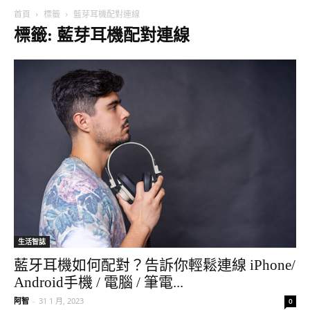
首頁
標籤
藍芽耳機配對連線
標籤: 藍芽耳機配對連線
生活智誌
藍牙耳機如何配對？告訴你輕鬆連線 iPhone/
Android手機 / 電腦 / 筆電...
阿智
-
31 1 月, 2023
0