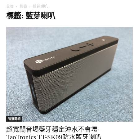
首頁
標籤
藍芽喇叭
標籤: 藍芽喇叭
智選開箱
超寬闊音場藍牙穩定沖水不會壞 –
TaoTronics TT-SK09防水藍牙喇叭