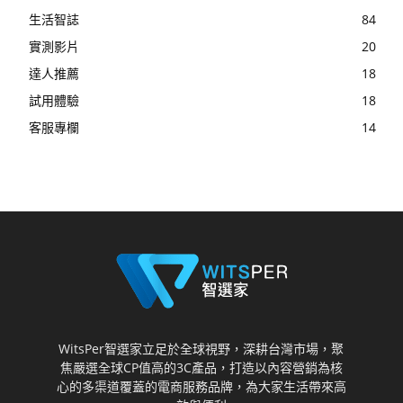
生活智誌
84
實測影片
20
達人推薦
18
試用體驗
18
客服專欄
14
WitsPer智選家立足於全球視野，深耕台灣市場，聚
焦嚴選全球CP值高的3C產品，打造以內容營銷為核
心的多渠道覆蓋的電商服務品牌，為大家生活帶來高