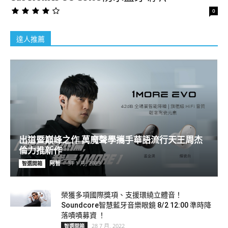
0
達人推薦
出道暨巔峰之作 萬魔聲學攜手華語流行天王周杰
倫力推新作
阿智
-
31 1 月, 2023
智選開箱
榮獲多項國際獎項、支援環繞立體音！
Soundcore智慧藍牙音樂眼鏡 8/2 12:00 準時降
落嘖嘖募資 ！
28 7 月, 2022
智選開箱